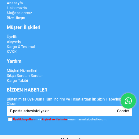
Anasayfa
Hakkımızda
Mağazalarımız
Bize Ulaşın
Müşteri İlişkileri
Üyelik
Alışveriş
Kargo & Teslimat
KVKK
Yardım
Müşteri Hizmetleri
Sıkça Sorulan Sorular
Kargo Takibi
BİZDEN HABERLER
Bültenimize Üye Olun ! Tüm İndirim ve Fırsatlardan İlk Sizin Haberiniz
Olsun !
Gönder
Üyelik koşullarını
ve
kişisel verilerimin
korunmasını kabul ediyorum.