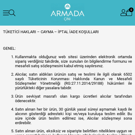
0
TÜKETİCİ HAKLARI – CAYMA – İPTAL İADE KOŞULLARI
GENEL:
Kullanmakta olduğunuz web sitesi üzerinden elektronik ortamda
sipariş verdiğiniz takdirde, size sunulan ön bilgilendirme formunu ve
mesafeli satış sözleşmesini kabul etmiş sayılırsınız.
Alıcılar, satın aldıkları ürünün satış ve teslimi ile ilgili olarak 6502
sayılı Tüketicinin Korunması Hakkında Kanun ve Mesafeli
Sözleşmeler Yönetmeliği (RG:27.11.2014/29188) hükümleri ile
yürürlükteki diğer yasalara tabidir.
Ürün sevkiyat masrafı olan kargo ücretleri alıcılar tarafından
ödenecektir.
Satın alınan her bir ürün, 30 günlük yasal süreyi aşmamak kaydı ile
alıcının gösterdiği adresteki kişi ve/veya kuruluşa teslim edilir. Bu
süre içinde ürün teslim edilmez ise, Alıcılar sözleşmeyi sona
erdirebilir.
Satın alınan ürün, eksiksiz ve siparişte belirtilen niteliklere uygun ve