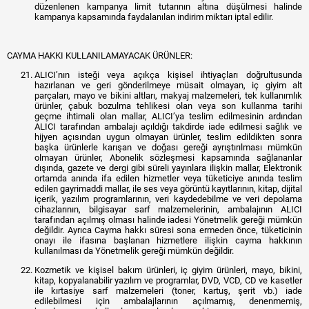
düzenlenen kampanya limit tutarının altına düşülmesi halinde
kampanya kapsamında faydalanılan indirim miktarı iptal edilir.
CAYMA HAKKI KULLANILAMAYACAK ÜRÜNLER:
ALICI’nın isteği veya açıkça kişisel ihtiyaçları doğrultusunda
hazırlanan ve geri gönderilmeye müsait olmayan, iç giyim alt
parçaları, mayo ve bikini altları, makyaj malzemeleri, tek kullanımlık
ürünler, çabuk bozulma tehlikesi olan veya son kullanma tarihi
geçme ihtimali olan mallar, ALICI’ya teslim edilmesinin ardından
ALICI tarafından ambalajı açıldığı takdirde iade edilmesi sağlık ve
hijyen açısından uygun olmayan ürünler, teslim edildikten sonra
başka ürünlerle karışan ve doğası gereği ayrıştırılması mümkün
olmayan ürünler, Abonelik sözleşmesi kapsamında sağlananlar
dışında, gazete ve dergi gibi süreli yayınlara ilişkin mallar, Elektronik
ortamda anında ifa edilen hizmetler veya tüketiciye anında teslim
edilen gayrimaddi mallar, ile ses veya görüntü kayıtlarının, kitap, dijital
içerik, yazılım programlarının, veri kaydedebilme ve veri depolama
cihazlarının, bilgisayar sarf malzemelerinin, ambalajının ALICI
tarafından açılmış olması halinde iadesi Yönetmelik gereği mümkün
değildir. Ayrıca Cayma hakkı süresi sona ermeden önce, tüketicinin
onayı ile ifasına başlanan hizmetlere ilişkin cayma hakkının
kullanılması da Yönetmelik gereği mümkün değildir.
Kozmetik ve kişisel bakım ürünleri, iç giyim ürünleri, mayo, bikini,
kitap, kopyalanabilir yazılım ve programlar, DVD, VCD, CD ve kasetler
ile kırtasiye sarf malzemeleri (toner, kartuş, şerit vb.) iade
edilebilmesi için ambalajlarının açılmamış, denenmemiş,