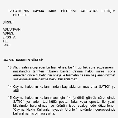
SATICININ CAYMA HAKKI BİLDİRİMİ YAPILACAK İLETİŞİM
BİLGİLERİ:
ŞİRKET
ADI/UNVANI:
ADRES:
EPOSTA:
TEL:
FAKS:
CAYMA HAKKININ SÜRESİ:
Alıcı, satın aldığı eğer bir hizmet ise, bu 14 günlük süre sözleşmenin
imzalandığı tarihten itibaren başlar. Cayma hakkı süresi sona
ermeden önce, tüketicinin onayı ile hizmetin ifasına başlanan hizmet
sözleşmelerinde cayma hakkı kullanılamaz.
Cayma hakkının kullanımından kaynaklanan masraflar SATICI’ ya
aittir.
Cayma hakkının kullanılması için 14 (ondört) günlük süre içinde
SATICI' ya iadeli taahhütlü posta, faks veya eposta ile yazılı
bildirimde bulunulması ve ürünün işbu sözleşmede düzenlenen
"Cayma Hakkı Kullanılamayacak Ürünler" hükümleri çerçevesinde
kullanılmamış olması şarttır.