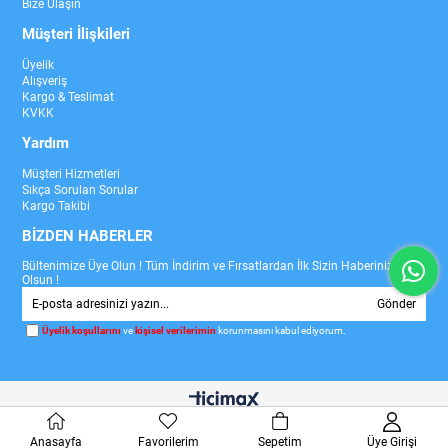
Bize Ulaşın
Müşteri İlişkileri
Üyelik
Alışveriş
Kargo & Teslimat
KVKK
Yardım
Müşteri Hizmetleri
Sıkça Sorulan Sorular
Kargo Takibi
BİZDEN HABERLER
Bültenimize Üye Olun ! Tüm İndirim ve Fırsatlardan İlk Sizin Haberiniz
Olsun !
Gönder
Üyelik koşullarını
ve
kişisel verilerimin
korunmasını kabul ediyorum.
Anasayfa
Favorilerim
Sepetim
Üye Girişi