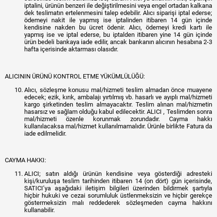
iptalini, ürünün benzeri ile değiştirilmesini veya engel ortadan kalkana
dek teslimatın ertelenmesini talep edebilir. Alıcı siparişi iptal ederse;
ödemeyi nakit ile yapmış ise iptalinden itibaren 14 gün içinde
kendisine nakden bu ücret ödenir. Alıcı, ödemeyi kredi kartı ile
yapmış ise ve iptal ederse, bu iptalden itibaren yine 14 gün içinde
ürün bedeli bankaya iade edilir, ancak bankanın alıcının hesabına 2-3
hafta içerisinde aktarması olasıdır.
ALICININ ÜRÜNÜ KONTROL ETME YÜKÜMLÜLÜĞÜ:
Alıcı, sözleşme konusu mal/hizmeti teslim almadan önce muayene
edecek; ezik, kırık, ambalajı yırtılmış vb. hasarlı ve ayıplı mal/hizmeti
kargo şirketinden teslim almayacaktır. Teslim alınan mal/hizmetin
hasarsız ve sağlam olduğu kabul edilecektir. ALICI , Teslimden sonra
mal/hizmeti özenle korunmak zorundadır. Cayma hakkı
kullanılacaksa mal/hizmet kullanılmamalıdır. Ürünle birlikte Fatura da
iade edilmelidir.
CAYMA HAKKI:
ALICI; satın aldığı ürünün kendisine veya gösterdiği adresteki
kişi/kuruluşa teslim tarihinden itibaren 14 (on dört) gün içerisinde,
SATICI’ya aşağıdaki iletişim bilgileri üzerinden bildirmek şartıyla
hiçbir hukuki ve cezai sorumluluk üstlenmeksizin ve hiçbir gerekçe
göstermeksizin malı reddederek sözleşmeden cayma hakkını
kullanabilir.