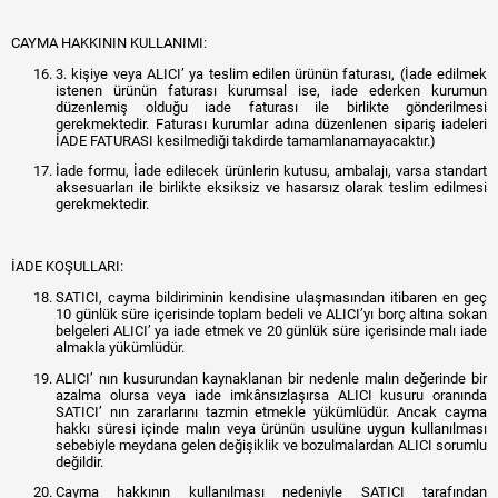
CAYMA HAKKININ KULLANIMI:
3. kişiye veya ALICI’ ya teslim edilen ürünün faturası, (İade edilmek
istenen ürünün faturası kurumsal ise, iade ederken kurumun
düzenlemiş olduğu iade faturası ile birlikte gönderilmesi
gerekmektedir. Faturası kurumlar adına düzenlenen sipariş iadeleri
İADE FATURASI kesilmediği takdirde tamamlanamayacaktır.)
İade formu, İade edilecek ürünlerin kutusu, ambalajı, varsa standart
aksesuarları ile birlikte eksiksiz ve hasarsız olarak teslim edilmesi
gerekmektedir.
İADE KOŞULLARI:
SATICI, cayma bildiriminin kendisine ulaşmasından itibaren en geç
10 günlük süre içerisinde toplam bedeli ve ALICI’yı borç altına sokan
belgeleri ALICI’ ya iade etmek ve 20 günlük süre içerisinde malı iade
almakla yükümlüdür.
ALICI’ nın kusurundan kaynaklanan bir nedenle malın değerinde bir
azalma olursa veya iade imkânsızlaşırsa ALICI kusuru oranında
SATICI’ nın zararlarını tazmin etmekle yükümlüdür. Ancak cayma
hakkı süresi içinde malın veya ürünün usulüne uygun kullanılması
sebebiyle meydana gelen değişiklik ve bozulmalardan ALICI sorumlu
değildir.
Cayma hakkının kullanılması nedeniyle SATICI tarafından