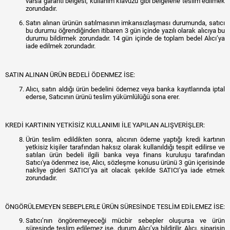
varsa garanti belgesi, kullanım klavuzu gibi belgelerle teslim edilmek
zorundadır.
Satın alınan ürünün satılmasının imkansızlaşması durumunda, satıcı
bu durumu öğrendiğinden itibaren 3 gün içinde yazılı olarak alıcıya bu
durumu bildirmek zorundadır. 14 gün içinde de toplam bedel Alıcı’ya
iade edilmek zorundadır.
SATIN ALINAN ÜRÜN BEDELİ ÖDENMEZ İSE:
Alıcı, satın aldığı ürün bedelini ödemez veya banka kayıtlarında iptal
ederse, Satıcının ürünü teslim yükümlülüğü sona erer.
KREDİ KARTININ YETKİSİZ KULLANIMI İLE YAPILAN ALIŞVERİŞLER:
Ürün teslim edildikten sonra, alıcının ödeme yaptığı kredi kartının
yetkisiz kişiler tarafından haksız olarak kullanıldığı tespit edilirse ve
satılan ürün bedeli ilgili banka veya finans kuruluşu tarafından
Satıcı'ya ödenmez ise, Alıcı, sözleşme konusu ürünü 3 gün içerisinde
nakliye gideri SATICI’ya ait olacak şekilde SATICI’ya iade etmek
zorundadır.
ÖNGÖRÜLEMEYEN SEBEPLERLE ÜRÜN SÜRESİNDE TESLİM EDİLEMEZ İSE:
Satıcı’nın öngöremeyeceği mücbir sebepler oluşursa ve ürün
süresinde teslim edilemez ise, durum Alıcı’ya bildirilir. Alıcı, siparişin