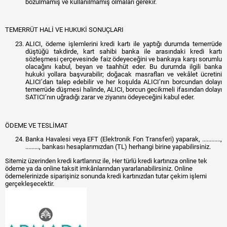
bozulmamış ve kullanılmamış olmaları gerekir.
TEMERRÜT HALİ VE HUKUKİ SONUÇLARI
ALICI, ödeme işlemlerini kredi kartı ile yaptığı durumda temerrüde
düştüğü takdirde, kart sahibi banka ile arasındaki kredi kartı
sözleşmesi çerçevesinde faiz ödeyeceğini ve bankaya karşı sorumlu
olacağını kabul, beyan ve taahhüt eder. Bu durumda ilgili banka
hukuki yollara başvurabilir; doğacak masrafları ve vekâlet ücretini
ALICI’dan talep edebilir ve her koşulda ALICI’nın borcundan dolayı
temerrüde düşmesi halinde, ALICI, borcun gecikmeli ifasından dolayı
SATICI’nın uğradığı zarar ve ziyanını ödeyeceğini kabul eder.
ÖDEME VE TESLİMAT
Banka Havalesi veya EFT (Elektronik Fon Transferi) yaparak, ............,
........., bankası hesaplarımızdan (TL) herhangi birine yapabilirsiniz.
Sitemiz üzerinden kredi kartlarınız ile, Her türlü kredi kartınıza online tek
ödeme ya da online taksit imkânlarından yararlanabilirsiniz. Online
ödemelerinizde siparişiniz sonunda kredi kartınızdan tutar çekim işlemi
gerçekleşecektir.