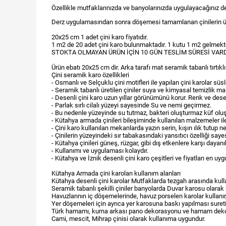
Özellikle mutfaklarınızda ve banyolarınızda uygulayacağınız dese
Derz uygulamasından sonra döşemesi tamamlanan çinilerin üzerin
20x25 cm 1 adet çini karo fiyatıdır.
1 m2 de 20 adet çini karo bulunmaktadır. 1 kutu 1 m2 g
STOKTA OLMAYAN ÜRÜN İÇİN 10 GÜN TESLİM SÜRESİ VARD
Ürün ebatı 20x25 cm dir. Arka tarafı mat seramik tabanlı tırtıklı o
Çini seramik karo özellikleri
- Osmanlı ve Selçuklu çini motifleri ile yapılan çini karolar sü
- Seramik tabanlı üretilen çiniler suya ve kimyasal temizlik ma
- Desenli çini karo uzun yıllar görünümünü korur. Renk ve de
- Parlak sırlı cilalı yüzeyi sayesinde Su ve nemi geçirmez.
- Bu nedenle yüzeyinde su tutmaz, bakteri oluşturmaz küf olu
- Kütahya armada çinileri bileşiminde kullanılan malzemeler ile 
- Çini karo kullanılan mekanlarda yazın serin, kışın ılık tutup 
- Çinilerin yüzeyindeki sır tabakasındaki yansıtıcı özelliği sa
- Kütahya çinileri güneş, rüzgar, gibi dış etkenlere karşı dayanıkl
- Kullanımı ve uygulaması kolaydır.
- Kütahya ve İznik desenli çini karo çeşitleri ve fiyatları en uyg
Kütahya Armada çini karoları kullanım alanları
Kütahya desenli çini karolar Mutfaklarda tezgah arasında kullan
Seramik tabanlı şekilli çiniler banyolarda Duvar karosu olarak
Havuzlarının iç döşemelerinde, havuz porselen karolar kullanır,
Yer döşemeleri için ayrıca yer karosuna baskı yapılması suretiyl
Türk hamamı, kurna arkası pano dekorasyonu ve hamam dekoru 
Cami, mescit, Mihrap çinisi olarak kullanıma uygundur.