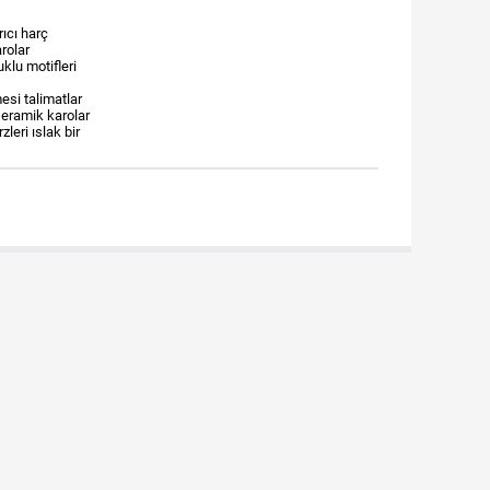
rıcı harç
arolar
klu motifleri
esi talimatlar
seramik karolar
leri ıslak bir