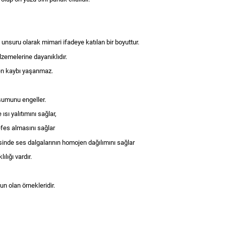
k unsuru olarak mimari ifadeye katılan bir boyuttur.
lzemelerine dayanıklıdır.
sen kaybı yaşanmaz.
şumunu engeller.
ısı yalıtımını sağlar,
nefes almasını sağlar
yesinde ses dalgalarının homojen dağılımını sağlar
ılığı vardır.
un olan örnekleridir.