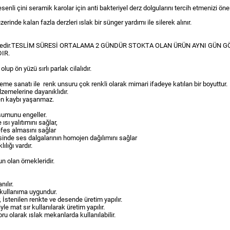
nli çini seramik karolar için anti bakteriyel derz dolgularını tercih etmenizi öner
de kalan fazla derzleri ıslak bir sünger yardımı ile silerek alınır.
elmektedir.TESLİM SÜRESİ ORTALAMA 2 GÜNDÜR STOKTA OLAN ÜRÜN AYNI GÜN G
IR.
lup ön yüzü sırlı parlak cilalıdır.
sleme sanatı ile renk unsuru çok renkli olarak mimari ifadeye katılan bir boyuttur.
lzemelerine dayanıklıdır.
sen kaybı yaşanmaz.
şumunu engeller.
ısı yalıtımını sağlar,
nefes almasını sağlar
yesinde ses dalgalarının homojen dağılımını sağlar
ılığı vardır.
un olan örnekleridir.
ılır.
 kullanıma uygundur.
 İstenilen renkte ve desende üretim yapılır.
e mat sır kullanılarak üretim yapılır.
olarak ıslak mekanlarda kullanılabilir.