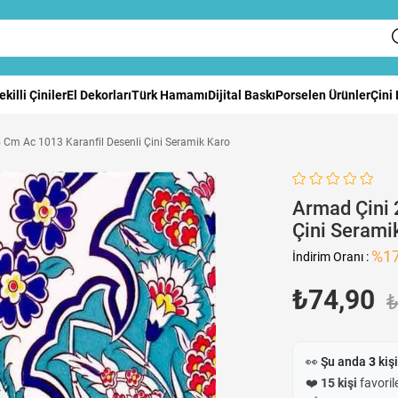
ekilli Çiniler
El Dekorları
Türk Hamamı
Dijital Baskı
Porselen Ürünler
Çini
 Cm Ac 1013 Karanfil Desenli Çini Seramik Karo
Armad Çini 
Çini Serami
%
1
İndirim Oranı
:
₺74,90
₺
👀 Şu anda
3
kişi
❤️
15 kişi
favorile