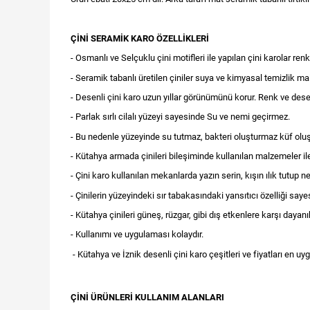
ÇİNİ SERAMİK KARO ÖZELLİKLERİ
- Osmanlı ve Selçuklu çini motifleri ile yapılan çini karolar ren
- Seramik tabanlı üretilen çiniler suya ve kimyasal temizlik ma
- Desenli çini karo uzun yıllar görünümünü korur. Renk ve de
- Parlak sırlı cilalı yüzeyi sayesinde Su ve nemi geçirmez.
- Bu nedenle yüzeyinde su tutmaz, bakteri oluşturmaz küf olu
- Kütahya armada çinileri bileşiminde kullanılan malzemeler ile 
- Çini karo kullanılan mekanlarda yazın serin, kışın ılık tutup 
- Çinilerin yüzeyindeki sır tabakasındaki yansıtıcı özelliği sa
- Kütahya çinileri güneş, rüzgar, gibi dış etkenlere karşı dayanıkl
- Kullanımı ve uygulaması kolaydır.
- Kütahya ve İznik desenli çini karo çeşitleri ve fiyatları en uyg
ÇİNİ ÜRÜNLERİ KULLANIM ALANLARI