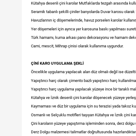
Kütahya desenli çini karolar Mutfaklarda tezgah arasında kullan
Seramik tabanlı şekilli çiniler banyolarda Duvar karosu olarak
Havuzlarının iç döşemelerinde, havuz porselen karolar kullanır,
Yer döşemeleri için ayrıca yer karosuna baskı yapılması suretiyl
Türk hamamı, kurna arkası pano dekorasyonu ve hamam dekoru 
Cami, mescit, Mihrap çinisi olarak kullanıma uygundur.
ÇİNİ KARO UYGULAMA ŞEKLİ
Öncelikle uygulama yapılacak alan düz olmalı değil ise düzelti
Yapıştırıcı harç olarak çimento bazlı yapıştırıcı harç kullanılmal
Yapıştırıcı harç uygulama yapılacak yüzeye ince bir taraklı mala
Kütahya ve İznik desenli çini karolar döşenecek yüzeye yerleşti
Kaymaması ve düz bir uygulama için su terazisi yada takoz kull
Osmanlı ve Selçuklu motifleri taşıyan Kütahya ve İznik çini kar
Çini karoların yüzeye yapıştırma işleminden sonra, derz dolgu 
Derz Dolgu malzemesi talimatlar doğrultusunda hazırlandıktan s