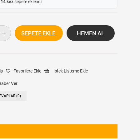
e
14 kez
sepete eklendi
iş
Favorilere Ekle
İstek Listeme Ekle
Haber Ver
EVAPLAR (0)