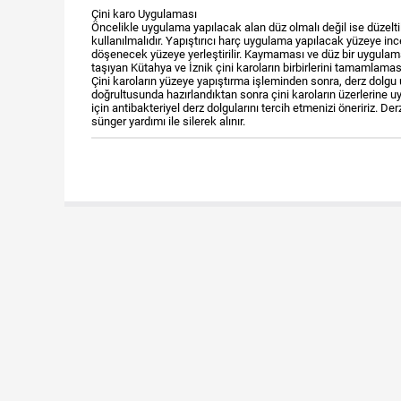
Çini karo Uygulaması
Öncelikle uygulama yapılacak alan düz olmalı değil ise düzeltil
kullanılmalıdır. Yapıştırıcı harç uygulama yapılacak yüzeye ince 
döşenecek yüzeye yerleştirilir. Kaymaması ve düz bir uygulama 
taşıyan Kütahya ve İznik çini karoların birbirlerini tamamlamas
Çini karoların yüzeye yapıştırma işleminden sonra, derz dolgu
doğrultusunda hazırlandıktan sonra çini karoların üzerlerine u
için antibakteriyel derz dolgularını tercih etmenizi öneririz. 
sünger yardımı ile silerek alınır.