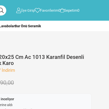
Favorilerim
0
Sepetim
0
Üye Girişi
 Lavabolar
Bar Önü Seramik
20x25 Cm Ac 1013 Karanfil Desenli
k Karo
7
İndirim
90,00
 inceliyor
rine aldı