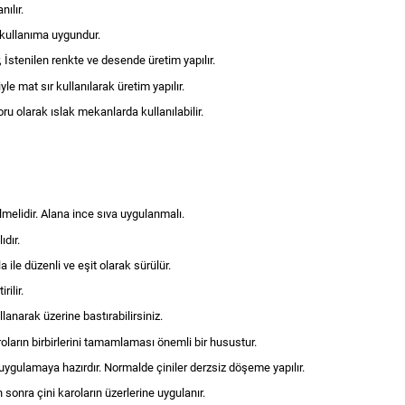
ılır.
 kullanıma uygundur.
 İstenilen renkte ve desende üretim yapılır.
e mat sır kullanılarak üretim yapılır.
olarak ıslak mekanlarda kullanılabilir.
lmelidir. Alana ince sıva uygulanmalı.
ıdır.
 ile düzenli ve eşit olarak sürülür.
rilir.
anarak üzerine bastırabilirsiniz.
oların birbirlerini tamamlaması önemli bir husustur.
uygulamaya hazırdır. Normalde çiniler derzsiz döşeme yapılır.
onra çini karoların üzerlerine uygulanır.