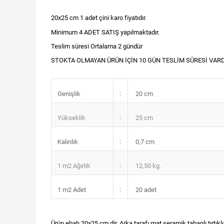
20x25 cm 1 adet çini karo fiyatıdır.
Minimum 4 ADET SATIŞ yapılmaktadır.
Teslim süresi Ortalama 2 gündür
STOKTA OLMAYAN ÜRÜN İÇİN 10 GÜN TESLİM SÜRESİ VAR
Genişlik
:
20 cm
Yükseklik
:
25 cm
Kalınlık
:
0,7 cm
1 m2 Ağırlık
:
12,50 kg.
1 m2 Adet
:
20 adet
Ürün ebatı 20x25 cm dir. Arka tarafı mat seramik tabanlı tırtıklı o