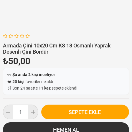
Armada Çini 10x20 Cm KS 18 Osmanlı Yaprak
Desenli Çini Bordür
₺50,00
👀 Şu anda
2
kişi inceliyor
❤️
20 kişi
favorilerine aldı
🛒 Son 24 saatte
11 kez
sepete eklendi