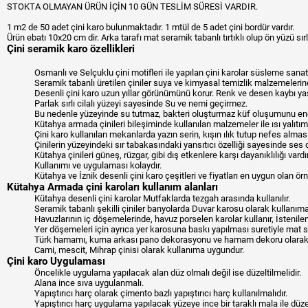
STOKTA OLMAYAN ÜRÜN İÇİN 10 GÜN TESLİM SÜRESİ VARDIR.
1 m2 de 50 adet çini karo bulunmaktadır. 1 mtül de 5 adet çini bordür vardır.
Ürün ebatı 10x20 cm dir. Arka tarafı mat seramik tabanlı tırtıklı olup ön yüzü sırlı 
Çini seramik karo özellikleri
Osmanlı ve Selçuklu çini motifleri ile yapılan çini karolar süsleme sanat
Seramik tabanlı üretilen çiniler suya ve kimyasal temizlik malzemelerine
Desenli çini karo uzun yıllar görünümünü korur. Renk ve desen kaybı y
Parlak sırlı cilalı yüzeyi sayesinde Su ve nemi geçirmez.
Bu nedenle yüzeyinde su tutmaz, bakteri oluşturmaz küf oluşumunu eng
Kütahya armada çinileri bileşiminde kullanılan malzemeler ile ısı yalıtımı
Çini karo kullanılan mekanlarda yazın serin, kışın ılık tutup nefes almas
Çinilerin yüzeyindeki sır tabakasındaki yansıtıcı özelliği sayesinde ses
Kütahya çinileri güneş, rüzgar, gibi dış etkenlere karşı dayanıklılığı vardır
Kullanımı ve uygulaması kolaydır.
Kütahya ve İznik desenli çini karo çeşitleri ve fiyatları en uygun olan örne
Kütahya Armada çini karoları kullanım alanları
Kütahya desenli çini karolar Mutfaklarda tezgah arasında kullanılır.
Seramik tabanlı şekilli çiniler banyolarda Duvar karosu olarak kullanım
Havuzlarının iç döşemelerinde, havuz porselen karolar kullanır, İstenile
Yer döşemeleri için ayrıca yer karosuna baskı yapılması suretiyle mat sır
Türk hamamı, kurna arkası pano dekorasyonu ve hamam dekoru olarak ıs
Cami, mescit, Mihrap çinisi olarak kullanıma uygundur.
Çini karo Uygulaması
Öncelikle uygulama yapılacak alan düz olmalı değil ise düzeltilmelidir.
Alana ince sıva uygulanmalı.
Yapıştırıcı harç olarak çimento bazlı yapıştırıcı harç kullanılmalıdır.
Yapıştırıcı harç uygulama yapılacak yüzeye ince bir taraklı mala ile düzen