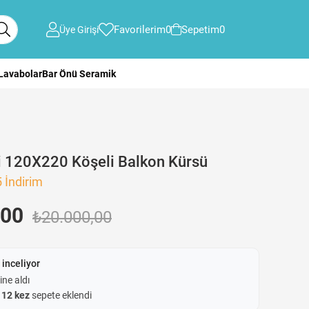
Favorilerim
0
Sepetim
0
Üye Girişi
 Lavabolar
Bar Önü Seramik
 120X220 Köşeli Balkon Kürsü
5
İndirim
,00
₺20.000,00
 inceliyor
ine aldı
e
12 kez
sepete eklendi