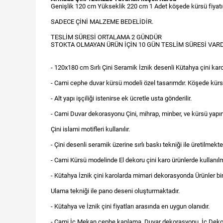
Genişlik 120 cm Yükseklik 220 cm 1 Adet köşede kürsü fiyatıd
SADECE ÇİNİ MALZEME BEDELİDİR.
TESLİM SÜRESİ ORTALAMA 2 GÜNDÜR
STOKTA OLMAYAN ÜRÜN İÇİN 10 GÜN TESLİM SÜRESİ VARD
- 120x180 cm Sırlı Çini Seramik İznik desenli Kütahya çini karo ö
- Cami cephe duvar kürsü modeli özel tasarımdır. Köşede kürsü 
- Alt yapı işçiliği istenirse ek ücretle usta gönderilir.
- Cami Duvar dekorasyonu Çini, mihrap, minber, ve kürsü yapım
Çini islami motifleri kullanılır.
- Çini desenli seramik üzerine sırlı baskı tekniği ile üretilmekte
- Cami Kürsü modelinde El dekoru çini karo ürünlerde kullanıl
- Kütahya İznik çini karolarda mimari dekorasyonda Ürünler bir
Ulama tekniği ile pano deseni oluşturmaktadır.
- Kütahya ve İznik çini fiyatları arasında en uygun olanıdır.
- Cami İç Mekan cephe kaplama, Duvar dekorasyonu, İç Deko