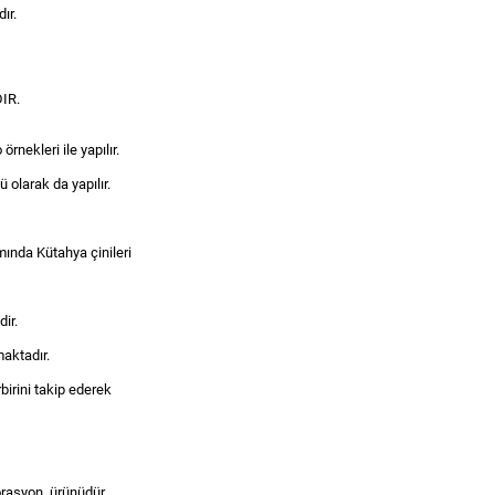
ır.
IR.
rnekleri ile yapılır.
olarak da yapılır.
ında Kütahya çinileri
dir.
maktadır.
birini takip ederek
rasyon, ürünüdür.