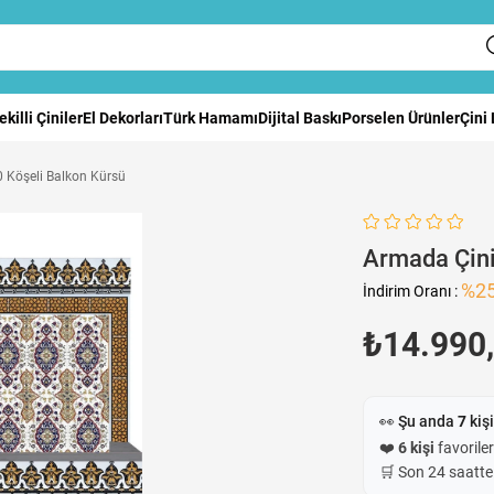
ekilli Çiniler
El Dekorları
Türk Hamamı
Dijital Baskı
Porselen Ürünler
Çini
 Köşeli Balkon Kürsü
Armada Çini
%
2
İndirim Oranı
:
₺14.990
👀 Şu anda
7
kişi
❤️
6 kişi
favoriler
🛒 Son 24 saatt