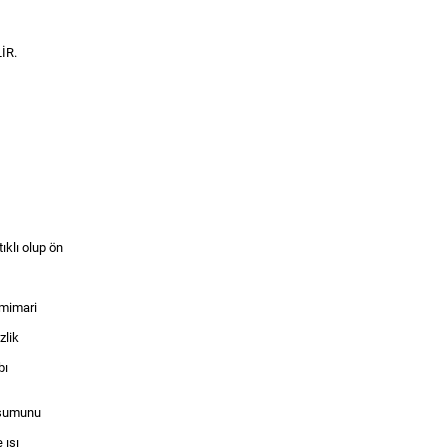
İR.
ıklı olup ön
 mimari
zlik
bı
uşumunu
 ısı