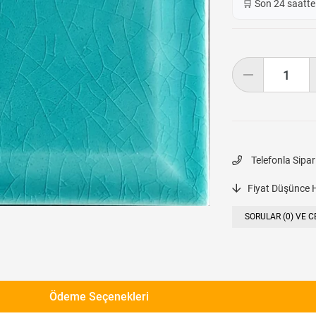
🛒 Son 24 saatt
Telefonla Sipar
Fiyat Düşünce 
SORULAR (0) VE C
Ödeme Seçenekleri