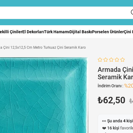
ekilli Çiniler
El Dekorları
Türk Hamamı
Dijital Baskı
Porselen Ürünler
Çini
 Çini 12,5x12,5 Cm Metro Turkuaz Çini Seramik Karo
Armada Çini
Seramik Ka
%
2
İndirim Oranı
:
₺62,50
₺
👀 Şu anda
4
kişi
❤️
16 kişi
favorile