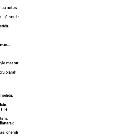
utup nefes
ılığı vardır.
ridir.
Duvarda
,
yle mat sır
ru olarak
melidir.
ıdır.
a ile
ilir.
llanarak
ması önemli