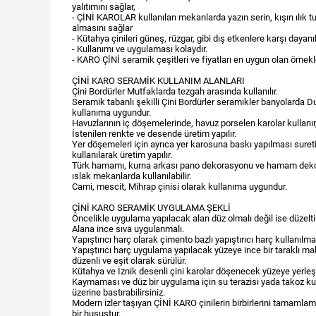
yalıtımını sağlar,
- ÇİNİ KAROLAR kullanılan mekanlarda yazın serin, kışın ılık t
almasını sağlar
- Kütahya çinileri güneş, rüzgar, gibi dış etkenlere karşı dayanıkl
- Kullanımı ve uygulaması kolaydır.
- KARO ÇİNİ seramik çeşitleri ve fiyatları en uygun olan örnekle
ÇİNİ KARO SERAMİK KULLANIM ALANLARI
Çini Bordürler Mutfaklarda tezgah arasında kullanılır.
Seramik tabanlı şekilli Çini Bordürler seramikler banyolarda 
kullanıma uygundur.
Havuzlarının iç döşemelerinde, havuz porselen karolar kullanır
İstenilen renkte ve desende üretim yapılır.
Yer döşemeleri için ayrıca yer karosuna baskı yapılması sureti
kullanılarak üretim yapılır.
Türk hamamı, kurna arkası pano dekorasyonu ve hamam deko
ıslak mekanlarda kullanılabilir.
Cami, mescit, Mihrap çinisi olarak kullanıma uygundur.
ÇİNİ KARO SERAMİK UYGULAMA ŞEKLİ
Öncelikle uygulama yapılacak alan düz olmalı değil ise düzeltil
Alana ince sıva uygulanmalı.
Yapıştırıcı harç olarak çimento bazlı yapıştırıcı harç kullanılmal
Yapıştırıcı harç uygulama yapılacak yüzeye ince bir taraklı mal
düzenli ve eşit olarak sürülür.
Kütahya ve İznik desenli çini karolar döşenecek yüzeye yerleştir
Kaymaması ve düz bir uygulama için su terazisi yada takoz ku
üzerine bastırabilirsiniz.
Modern izler taşıyan ÇİNİ KARO çinilerin birbirlerini tamamla
bir husustur.