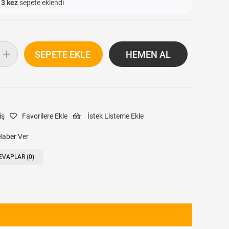
e
3 kez
sepete eklendi
iş
Favorilere Ekle
İstek Listeme Ekle
Haber Ver
EVAPLAR (0)