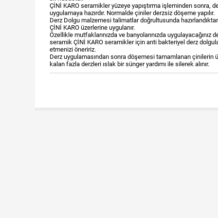
ÇİNİ KARO seramikler yüzeye yapıştırma işleminden sonra, de
uygulamaya hazırdır. Normalde çiniler derzsiz döşeme yapılır.
Derz Dolgu malzemesi talimatlar doğrultusunda hazırlandıktan
ÇİNİ KARO üzerlerine uygulanır.
Özellikle mutfaklarınızda ve banyolarınızda uygulayacağınız de
seramik ÇİNİ KARO seramikler için anti bakteriyel derz dolgula
etmenizi öneririz.
Derz uygulamasından sonra döşemesi tamamlanan çinilerin ü
kalan fazla derzleri ıslak bir sünger yardımı ile silerek alınır.