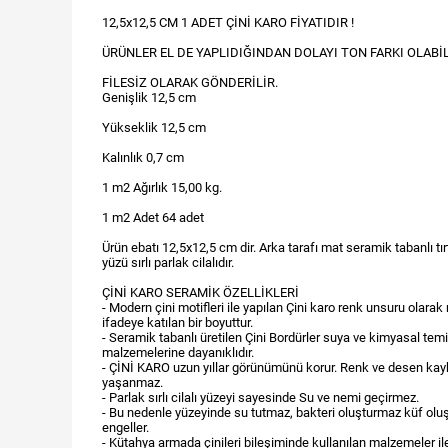
12,5x12,5 CM 1 ADET ÇİNİ KARO FİYATIDIR !
ÜRÜNLER EL DE YAPLIDIĞINDAN DOLAYI TON FARKI OLABİL
FİLESİZ OLARAK GÖNDERİLİR.
Genişlik 12,5 cm
Yükseklik 12,5 cm
Kalınlık 0,7 cm
1 m2 Ağırlık 15,00 kg.
1 m2 Adet 64 adet
Ürün ebatı 12,5x12,5 cm dir. Arka tarafı mat seramik tabanlı tırt
yüzü sırlı parlak cilalıdır.
ÇİNİ KARO SERAMİK ÖZELLİKLERİ
- Modern çini motifleri ile yapılan Çini karo renk unsuru olarak
ifadeye katılan bir boyuttur.
- Seramik tabanlı üretilen Çini Bordürler suya ve kimyasal temi
malzemelerine dayanıklıdır.
- ÇİNİ KARO uzun yıllar görünümünü korur. Renk ve desen kay
yaşanmaz.
- Parlak sırlı cilalı yüzeyi sayesinde Su ve nemi geçirmez.
- Bu nedenle yüzeyinde su tutmaz, bakteri oluşturmaz küf ol
engeller.
- Kütahya armada çinileri bileşiminde kullanılan malzemeler ile