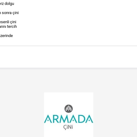
rz dolgu
 sonra çini
senli çini
rını tercih
zerinde