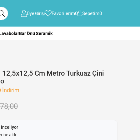
Favorilerim
0
Sepetim
0
Üye Girişi
 Lavabolar
Bar Önü Seramik
 12,5x12,5 Cm Metro Turkuaz Çini
ro
0
İndirim
78,00
 inceliyor
rine aldı