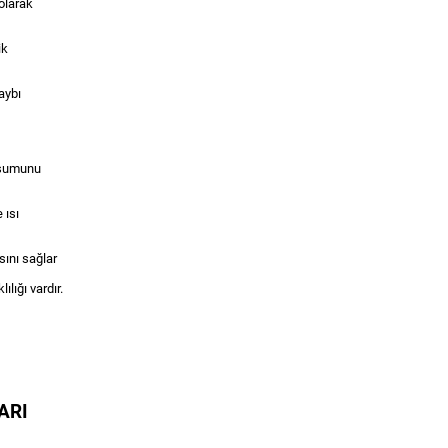
 olarak
ik
aybı
uşumunu
 ısı
sını sağlar
ılığı vardır.
ARI