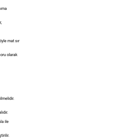
nıma
r,
iyle mat sır
oru olarak
lmelidir.
lıdır.
la ile
rilir.