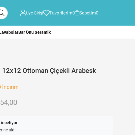
Favorilerim
0
Sepetim
0
Üye Girişi
 Lavabolar
Bar Önü Seramik
 12x12 Ottoman Çiçekli Arabesk
i
0
İndirim
54,00
 inceliyor
rine aldı