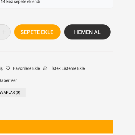
e
14 kez
sepete eklendi
iş
Favorilere Ekle
İstek Listeme Ekle
Haber Ver
EVAPLAR (0)