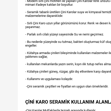
- Modern sırlı çini motifleri ile yapılan Çini Karolar renk unsuru
mimari ifadeye katılan bir boyuttur.
- Seramik tabanlı üretilen Çini Karolar suya ve kimyasal temizl
malzemelerine dayanıklıdır.
- Sırlı Çini Karo uzun yıllar görünümünü korur. Renk ve desen k
yaşanmaz.
- Parlak sırlı cilalı yüzeyi sayesinde Su ve nemi geçirmez.
- Bu nedenle yüzeyinde su tutmaz, bakteri oluşturmaz küf ol
engeller.
- Kütahya armada çinileri bileşiminde kullanılan malzemeler ile
yalıtımını sağlar,
- kullanılan mekanlarda yazın serin, kışın ılık tutup nefes alma
- Kütahya çinileri güneş, rüzgar, gibi dış etkenlere karşı dayanıkl
- Kullanımı ve uygulaması kolaydır.
-Çini seramik çeşitleri ve fiyatları en uygun olan örnekleridir.
ÇİNİ KARO SERAMİK KULLANIM ALANL
-Çini Karolar Mutfaklarda tezgah arasında kullanılır.