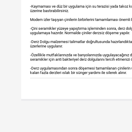
-Kaymaması ve düz bir uygulama için su terazisi yada takoz k
üzerine bastırabilirsiniz.
Modern izler taşıyan çinilerin birbirlerini tamamlaması önemli 
-Çini seramikler yüzeye yapıştırma işleminden sonra, derz dol
uygulamaya hazırdır. Normalde çiniler derzsiz döşeme yapılır.
-Derz Dolgu malzemesi talimatlar doğrultusunda hazırlandıkta
üzerlerine uygulanır.
-Özellikle mutfaklarınızda ve banyolarınızda uygulayacağınız d
seramikler için anti bakteriyel derz dolgularını tercih etmenizi ö
-Derz uygulamasından sonra döşemesi tamamlanan çinilerin 
kalan fazla derzleri ıslak bir sünger yardımı ile silerek alınır.