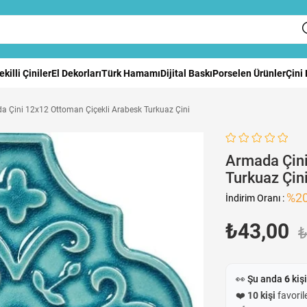
ekilli Çiniler
El Dekorları
Türk Hamamı
Dijital Baskı
Porselen Ürünler
Çini
a Çini 12x12 Ottoman Çiçekli Arabesk Turkuaz Çini
Armada Çini
Turkuaz Çin
%
2
İndirim Oranı
:
₺43,00
₺
👀 Şu anda
6
kişi
❤️
10 kişi
favorile