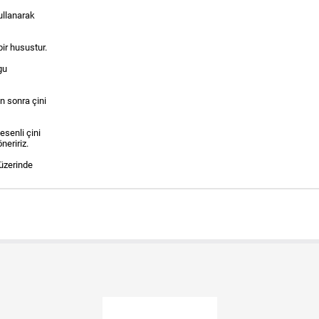
ullanarak
bir husustur.
gu
n sonra çini
esenli çini
neririz.
üzerinde