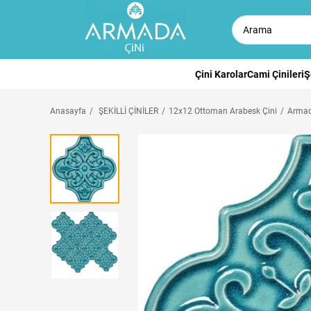
Çini Karolar
Cami Çinileri
Ş
Anasayfa
ŞEKİLLİ ÇİNİLER
12x12 Ottoman Arabesk Çini
Armad