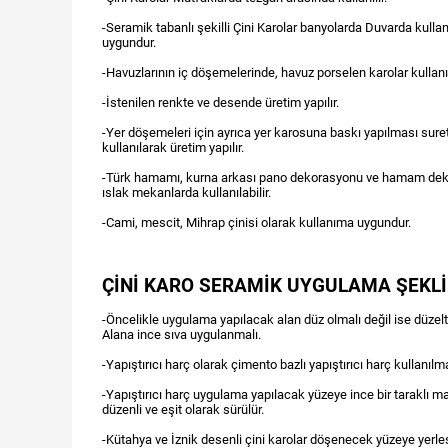
-Seramik tabanlı şekilli Çini Karolar banyolarda Duvarda kulla
uygundur.
-Havuzlarının iç döşemelerinde, havuz porselen karolar kullanı
-İstenilen renkte ve desende üretim yapılır.
-Yer döşemeleri için ayrıca yer karosuna baskı yapılması suret
kullanılarak üretim yapılır.
-Türk hamamı, kurna arkası pano dekorasyonu ve hamam dek
ıslak mekanlarda kullanılabilir.
-Cami, mescit, Mihrap çinisi olarak kullanıma uygundur.
ÇİNİ KARO SERAMİK UYGULAMA ŞEKLİ
-Öncelikle uygulama yapılacak alan düz olmalı değil ise düzelti
Alana ince sıva uygulanmalı.
-Yapıştırıcı harç olarak çimento bazlı yapıştırıcı harç kullanılma
-Yapıştırıcı harç uygulama yapılacak yüzeye ince bir taraklı ma
düzenli ve eşit olarak sürülür.
-Kütahya ve İznik desenli çini karolar döşenecek yüzeye yerleşti