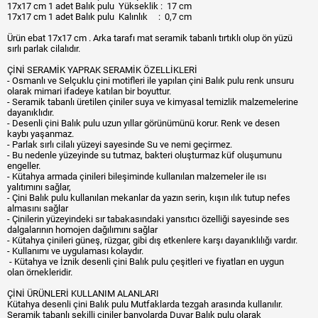
17x17 cm 1 adet Balık pulu Yükseklik : 17 cm
17x17 cm 1 adet Balık pulu Kalınlık : 0,7 cm
Ürün ebat 17x17 cm . Arka tarafı mat seramik tabanlı tırtıklı olup ön yüzü
sırlı parlak cilalıdır.
ÇİNİ SERAMİK YAPRAK SERAMİK ÖZELLİKLERİ
- Osmanlı ve Selçuklu çini motifleri ile yapılan çini Balık pulu renk unsuru
olarak mimari ifadeye katılan bir boyuttur.
- Seramik tabanlı üretilen çiniler suya ve kimyasal temizlik malzemelerine
dayanıklıdır.
- Desenli çini Balık pulu uzun yıllar görünümünü korur. Renk ve desen
kaybı yaşanmaz.
- Parlak sırlı cilalı yüzeyi sayesinde Su ve nemi geçirmez.
- Bu nedenle yüzeyinde su tutmaz, bakteri oluşturmaz küf oluşumunu
engeller.
- Kütahya armada çinileri bileşiminde kullanılan malzemeler ile ısı
yalıtımını sağlar,
- Çini Balık pulu kullanılan mekanlar da yazın serin, kışın ılık tutup nefes
almasını sağlar
- Çinilerin yüzeyindeki sır tabakasındaki yansıtıcı özelliği sayesinde ses
dalgalarının homojen dağılımını sağlar
- Kütahya çinileri güneş, rüzgar, gibi dış etkenlere karşı dayanıklılığı vardır.
- Kullanımı ve uygulaması kolaydır.
- Kütahya ve İznik desenli çini Balık pulu çeşitleri ve fiyatları en uygun
olan örnekleridir.
ÇİNİ ÜRÜNLERİ KULLANIM ALANLARI
Kütahya desenli çini Balık pulu Mutfaklarda tezgah arasında kullanılır.
Seramik tabanlı şekilli çiniler banyolarda Duvar Balık pulu olarak