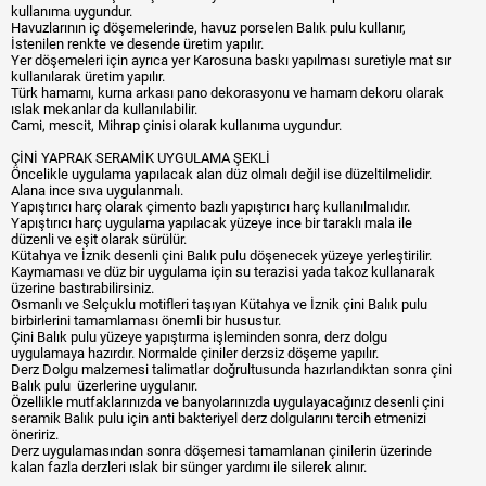
kullanıma uygundur.
Havuzlarının iç döşemelerinde, havuz porselen Balık pulu kullanır,
İstenilen renkte ve desende üretim yapılır.
Yer döşemeleri için ayrıca yer Karosuna baskı yapılması suretiyle mat sır
kullanılarak üretim yapılır.
Türk hamamı, kurna arkası pano dekorasyonu ve hamam dekoru olarak
ıslak mekanlar da kullanılabilir.
Cami, mescit, Mihrap çinisi olarak kullanıma uygundur.
ÇİNİ YAPRAK SERAMİK UYGULAMA ŞEKLİ
Öncelikle uygulama yapılacak alan düz olmalı değil ise düzeltilmelidir.
Alana ince sıva uygulanmalı.
Yapıştırıcı harç olarak çimento bazlı yapıştırıcı harç kullanılmalıdır.
Yapıştırıcı harç uygulama yapılacak yüzeye ince bir taraklı mala ile
düzenli ve eşit olarak sürülür.
Kütahya ve İznik desenli çini Balık pulu döşenecek yüzeye yerleştirilir.
Kaymaması ve düz bir uygulama için su terazisi yada takoz kullanarak
üzerine bastırabilirsiniz.
Osmanlı ve Selçuklu motifleri taşıyan Kütahya ve İznik çini Balık pulu
birbirlerini tamamlaması önemli bir husustur.
Çini Balık pulu yüzeye yapıştırma işleminden sonra, derz dolgu
uygulamaya hazırdır. Normalde çiniler derzsiz döşeme yapılır.
Derz Dolgu malzemesi talimatlar doğrultusunda hazırlandıktan sonra çini
Balık pulu üzerlerine uygulanır.
Özellikle mutfaklarınızda ve banyolarınızda uygulayacağınız desenli çini
seramik Balık pulu için anti bakteriyel derz dolgularını tercih etmenizi
öneririz.
Derz uygulamasından sonra döşemesi tamamlanan çinilerin üzerinde
kalan fazla derzleri ıslak bir sünger yardımı ile silerek alınır.