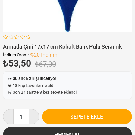
Armada Çini 17x17 cm Kobalt Balık Pulu Seramik
%
20
İndirim
İndirim Oranı
:
₺53,50
₺67,00
👀 Şu anda
2
kişi inceliyor
❤️
18 kişi
favorilerine aldı
🛒 Son 24 saatte
8 kez
sepete eklendi