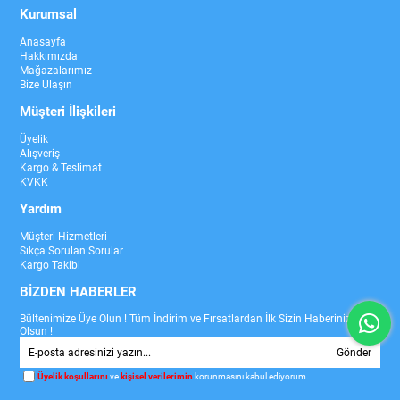
Kurumsal
Anasayfa
Hakkımızda
Mağazalarımız
Bize Ulaşın
Müşteri İlişkileri
Üyelik
Alışveriş
Kargo & Teslimat
KVKK
Yardım
Müşteri Hizmetleri
Sıkça Sorulan Sorular
Kargo Takibi
BİZDEN HABERLER
Bültenimize Üye Olun ! Tüm İndirim ve Fırsatlardan İlk Sizin Haberiniz
Olsun !
Gönder
Üyelik koşullarını
ve
kişisel verilerimin
korunmasını kabul ediyorum.