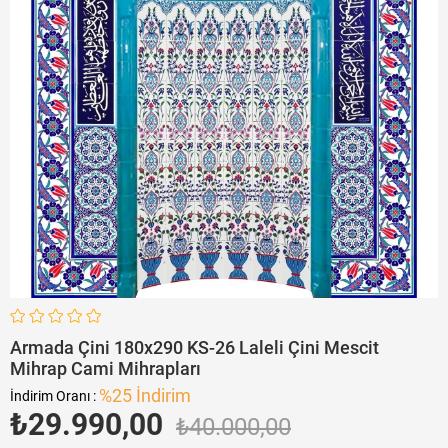
Armada Çini 180x290 KS-26 Laleli Çini Mescit
Mihrap Cami Mihrapları
%
25
İndirim
İndirim Oranı
:
₺29.990,00
₺40.000,00