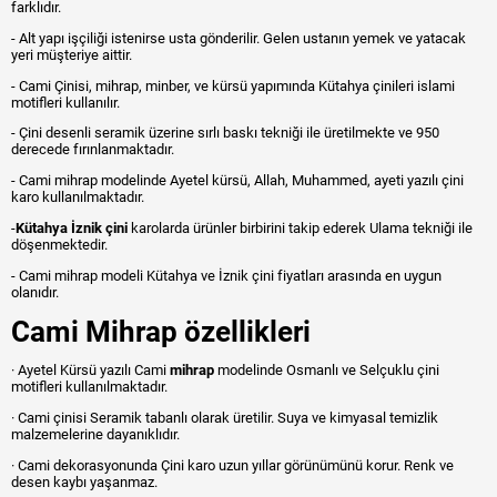
farklıdır.
- Alt yapı işçiliği istenirse usta gönderilir. Gelen ustanın yemek ve yatacak
yeri müşteriye aittir.
- Cami Çinisi, mihrap, minber, ve kürsü yapımında Kütahya çinileri islami
motifleri kullanılır.
- Çini desenli seramik üzerine sırlı baskı tekniği ile üretilmekte ve 950
derecede fırınlanmaktadır.
- Cami mihrap modelinde Ayetel kürsü, Allah, Muhammed, ayeti yazılı çini
karo kullanılmaktadır.
-
Kütahya İznik çini
karolarda ürünler birbirini takip ederek Ulama tekniği ile
döşenmektedir.
- Cami mihrap modeli Kütahya ve İznik çini fiyatları arasında en uygun
olanıdır.
Cami Mihrap özellikleri
· Ayetel Kürsü yazılı Cami
mihrap
modelinde Osmanlı ve Selçuklu çini
motifleri kullanılmaktadır.
· Cami çinisi Seramik tabanlı olarak üretilir. Suya ve kimyasal temizlik
malzemelerine dayanıklıdır.
· Cami dekorasyonunda Çini karo uzun yıllar görünümünü korur. Renk ve
desen kaybı yaşanmaz.