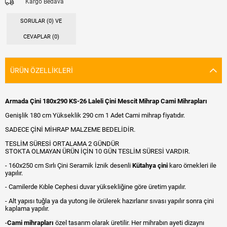
Kargo Bedava
SORULAR (0) VE
CEVAPLAR (0)
ÜRÜN ÖZELLIKLERI
Armada Çini 180x290 KS-26 Laleli Çini Mescit Mihrap Cami Mihrapları
Genişlik 180 cm Yükseklik 290 cm 1 Adet Cami mihrap fiyatıdır.
SADECE ÇİNİ MİHRAP MALZEME BEDELİDİR.
TESLİM SÜRESİ ORTALAMA 2 GÜNDÜR
STOKTA OLMAYAN ÜRÜN İÇİN 10 GÜN TESLİM SÜRESİ VARDIR.
- 160x250 cm Sırlı Çini Seramik İznik desenli
Kütahya çini
karo örnekleri ile
yapılır.
- Camilerde Kıble Cephesi duvar yüksekliğine göre üretim yapılır.
- Alt yapısı tuğla ya da yutong ile örülerek hazırlanır sıvası yapılır sonra çini
kaplama yapılır.
-
Cami mihrapları
özel tasarım olarak üretilir. Her mihrabın ayeti dizaynı