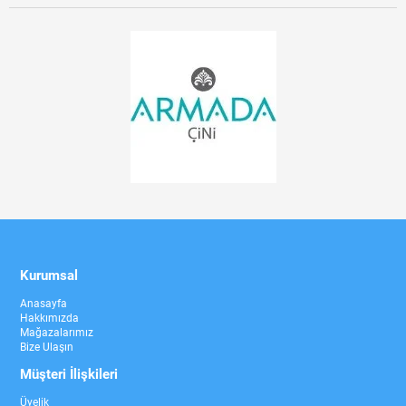
Kurumsal
Anasayfa
Hakkımızda
Mağazalarımız
Bize Ulaşın
Müşteri İlişkileri
Üyelik