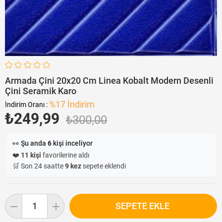
Armada Çini 20x20 Cm Linea Kobalt Modern Desenli
Çini Seramik Karo
%
17
İndirim
İndirim Oranı
:
₺249,99
₺300,00
👀 Şu anda
6
kişi inceliyor
❤️
11 kişi
favorilerine aldı
🛒 Son 24 saatte
9 kez
sepete eklendi