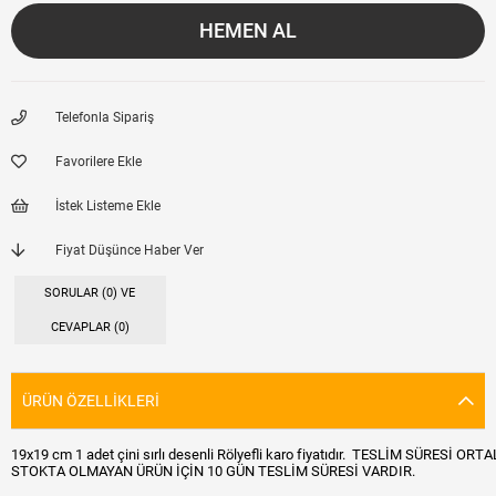
Telefonla Sipariş
Favorilere Ekle
İstek Listeme Ekle
Fiyat Düşünce Haber Ver
SORULAR (0) VE
CEVAPLAR (0)
ÜRÜN ÖZELLIKLERI
19x19 cm 1 adet çini sırlı desenli Rölyefli karo fiyatıdır. TESLİM SÜR
STOKTA OLMAYAN ÜRÜN İÇİN 10 GÜN TESLİM SÜRESİ VARDIR.