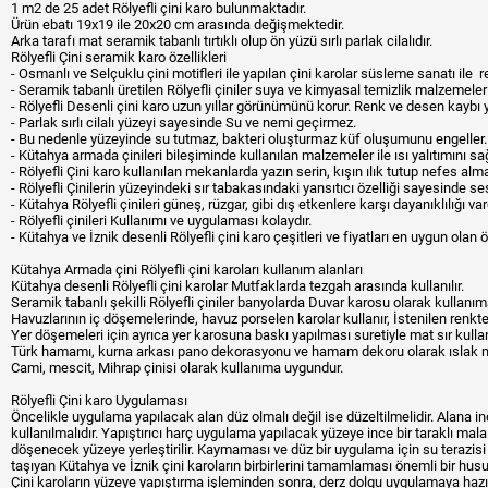
1 m2 de 25 adet Rölyefli çini karo bulunmaktadır.
Ürün ebatı 19x19 ile 20x20 cm arasında değişmektedir.
Arka tarafı mat seramik tabanlı tırtıklı olup ön yüzü sırlı parlak cilalıdır.
Rölyefli Çini seramik karo özellikleri
- Osmanlı ve Selçuklu çini motifleri ile yapılan çini karolar süsleme sanatı ile 
- Seramik tabanlı üretilen Rölyefli çiniler suya ve kimyasal temizlik malzemeleri
- Rölyefli Desenli çini karo uzun yıllar görünümünü korur. Renk ve desen kayb
- Parlak sırlı cilalı yüzeyi sayesinde Su ve nemi geçirmez.
- Bu nedenle yüzeyinde su tutmaz, bakteri oluşturmaz küf oluşumunu engeller.
- Kütahya armada çinileri bileşiminde kullanılan malzemeler ile ısı yalıtımını sağ
- Rölyefli Çini karo kullanılan mekanlarda yazın serin, kışın ılık tutup nefes alm
- Rölyefli Çinilerin yüzeyindeki sır tabakasındaki yansıtıcı özelliği sayesinde s
- Kütahya Rölyefli çinileri güneş, rüzgar, gibi dış etkenlere karşı dayanıklılığı vard
- Rölyefli çinileri Kullanımı ve uygulaması kolaydır.
- Kütahya ve İznik desenli Rölyefli çini karo çeşitleri ve fiyatları en uygun olan ö
Kütahya Armada çini Rölyefli çini karoları kullanım alanları
Kütahya desenli Rölyefli çini karolar Mutfaklarda tezgah arasında kullanılır.
Seramik tabanlı şekilli Rölyefli çiniler banyolarda Duvar karosu olarak kullanı
Havuzlarının iç döşemelerinde, havuz porselen karolar kullanır, İstenilen renkte
Yer döşemeleri için ayrıca yer karosuna baskı yapılması suretiyle mat sır kullanı
Türk hamamı, kurna arkası pano dekorasyonu ve hamam dekoru olarak ıslak mek
Cami, mescit, Mihrap çinisi olarak kullanıma uygundur.
Rölyefli Çini karo Uygulaması
Öncelikle uygulama yapılacak alan düz olmalı değil ise düzeltilmelidir. Alana inc
kullanılmalıdır. Yapıştırıcı harç uygulama yapılacak yüzeye ince bir taraklı mala 
döşenecek yüzeye yerleştirilir. Kaymaması ve düz bir uygulama için su terazisi 
taşıyan Kütahya ve İznik çini karoların birbirlerini tamamlaması önemli bir husu
Çini karoların yüzeye yapıştırma işleminden sonra, derz dolgu uygulamaya hazır