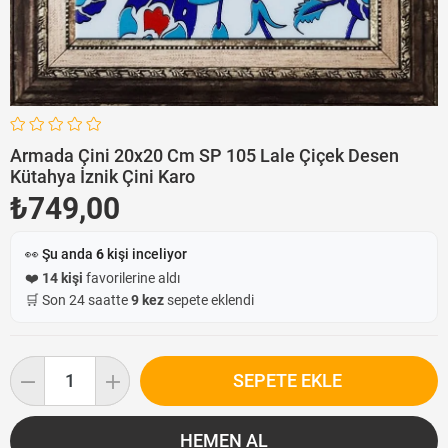
Armada Çini 20x20 Cm SP 105 Lale Çiçek Desen
Kütahya İznik Çini Karo
₺749,00
👀 Şu anda
6
kişi inceliyor
❤️
14 kişi
favorilerine aldı
🛒 Son 24 saatte
9 kez
sepete eklendi