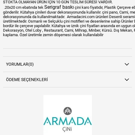
STOKTA OLMAYAN ÜRÜN İÇİN 10 GÜN TESLİM SÜRESİ VARDIR.
Serigraf baskı
.20x20 cm ebatında tek
çini karo fiyatıdır, Plastik Çerçeve e
gönderilir. Kütahya çinileri duvar dekorasyonunda kullanılır. çini pano, Cami, m
dekorasyonunda da kullanılmaktadır. Armadacini.com ürünleri Desenli seramik üze
üretilmektedir. Osmanlı ve Selçuklu çini motifleri ve desenlerine sahip Ürünler 
bordür ile çerçeve yapılabilir. Kütahya ve iznik çini fiyatları arasında en uygun 
Dekorasyon, Otel Loby , Restaurant, Cami, Mihrap, Minber, Kürsü. Dış Mekan, 
kaplama. Özel üretimle zemin döşemesi olarak kullanılabilir
Bu ürünün fiyat bilgisi, resim, ürün
açıklamalarında ve diğer konularda
YORUMLAR
(0)
yetersiz gördüğünüz noktaları öneri
Bu ürüne ilk yorumu siz yapın!
formunu kullanarak tarafımıza
ÖDEME SEÇENEKLERI
iletebilirsiniz.
Yorum Yaz