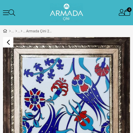
0
Armada Çini 20x20 Cm SP 105 Lale Çiçek Desen Kütahya İznik Çini Karo