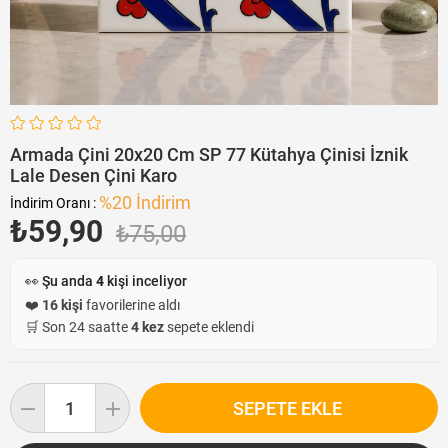
Armada Çini 20x20 Cm SP 77 Kütahya Çinisi İznik
Lale Desen Çini Karo
%
20
İndirim
İndirim Oranı
:
₺59,90
₺75,00
👀 Şu anda
4
kişi inceliyor
❤️
16 kişi
favorilerine aldı
🛒 Son 24 saatte
4 kez
sepete eklendi