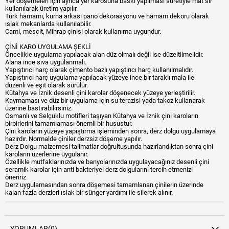
Yer döşemeleri için ayrıca yer karosuna baskı yapılması suretiyle mat sır
kullanılarak üretim yapılır.
Türk hamamı, kurna arkası pano dekorasyonu ve hamam dekoru olarak
ıslak mekanlarda kullanılabilir.
Cami, mescit, Mihrap çinisi olarak kullanıma uygundur.
ÇİNİ KARO UYGULAMA ŞEKLİ
Öncelikle uygulama yapılacak alan düz olmalı değil ise düzeltilmelidir.
Alana ince sıva uygulanmalı.
Yapıştırıcı harç olarak çimento bazlı yapıştırıcı harç kullanılmalıdır.
Yapıştırıcı harç uygulama yapılacak yüzeye ince bir taraklı mala ile
düzenli ve eşit olarak sürülür.
Kütahya ve İznik desenli çini karolar döşenecek yüzeye yerleştirilir.
Kaymaması ve düz bir uygulama için su terazisi yada takoz kullanarak
üzerine bastırabilirsiniz.
Osmanlı ve Selçuklu motifleri taşıyan Kütahya ve İznik çini karoların
birbirlerini tamamlaması önemli bir husustur.
Çini karoların yüzeye yapıştırma işleminden sonra, derz dolgu uygulamaya
hazırdır. Normalde çiniler derzsiz döşeme yapılır.
Derz Dolgu malzemesi talimatlar doğrultusunda hazırlandıktan sonra çini
karoların üzerlerine uygulanır.
Özellikle mutfaklarınızda ve banyolarınızda uygulayacağınız desenli çini
seramik karolar için anti bakteriyel derz dolgularını tercih etmenizi
öneririz.
Derz uygulamasından sonra döşemesi tamamlanan çinilerin üzerinde
kalan fazla derzleri ıslak bir sünger yardımı ile silerek alınır.
YORUMLAR
(0)