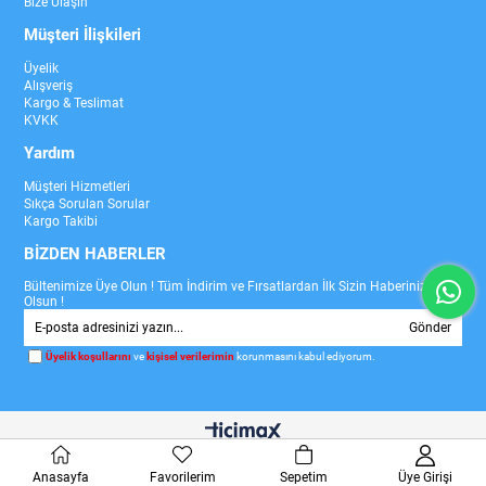
Bize Ulaşın
Müşteri İlişkileri
Üyelik
Alışveriş
Kargo & Teslimat
KVKK
Yardım
Müşteri Hizmetleri
Sıkça Sorulan Sorular
Kargo Takibi
BİZDEN HABERLER
Bültenimize Üye Olun ! Tüm İndirim ve Fırsatlardan İlk Sizin Haberiniz
Olsun !
Gönder
Üyelik koşullarını
ve
kişisel verilerimin
korunmasını kabul ediyorum.
Anasayfa
Favorilerim
Sepetim
Üye Girişi