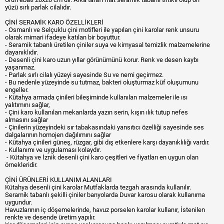
yüzü sırlı parlak cilalıdır.
ÇİNİ SERAMİK KARO ÖZELLİKLERİ
- Osmanlı ve Selçuklu çini motifleri ile yapılan çini karolar renk unsuru
olarak mimari ifadeye katılan bir boyuttur.
- Seramik tabanlı üretilen çiniler suya ve kimyasal temizlik malzemelerine
dayanıklıdır.
- Desenli çini karo uzun yıllar görünümünü korur. Renk ve desen kaybı
yaşanmaz.
- Parlak sırlı cilalı yüzeyi sayesinde Su ve nemi geçirmez.
- Bu nedenle yüzeyinde su tutmaz, bakteri oluşturmaz küf oluşumunu
engeller.
- Kütahya armada çinileri bileşiminde kullanılan malzemeler ile ısı
yalıtımını sağlar,
- Çini karo kullanılan mekanlarda yazın serin, kışın ılık tutup nefes
almasını sağlar
- Çinilerin yüzeyindeki sır tabakasındaki yansıtıcı özelliği sayesinde ses
dalgalarının homojen dağılımını sağlar
- Kütahya çinileri güneş, rüzgar, gibi dış etkenlere karşı dayanıklılığı vardır.
- Kullanımı ve uygulaması kolaydır.
- Kütahya ve İznik desenli çini karo çeşitleri ve fiyatları en uygun olan
örnekleridir.
ÇİNİ ÜRÜNLERİ KULLANIM ALANLARI
Kütahya desenli çini karolar Mutfaklarda tezgah arasında kullanılır.
Seramik tabanlı şekilli çiniler banyolarda Duvar karosu olarak kullanıma
uygundur.
Havuzlarının iç döşemelerinde, havuz porselen karolar kullanır, İstenilen
renkte ve desende üretim yapılır.