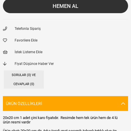
Telefonla Sipariş
Favorilere Ekle
İstek Listeme Ekle
Fiyat Düşünce Haber Ver
SORULAR (0) VE
CEVAPLAR (0)
ÜRÜN ÖZELLIKLERI
20x20 cm 1 adet çini karo fiyatıdır. Resimde hem tek ürün hem de 4 lü
ürün resmi vardır
Ürün ebatı 20x20 cm dir. Arka tarafı mat seramik tabanlı tırtıklı olup ön