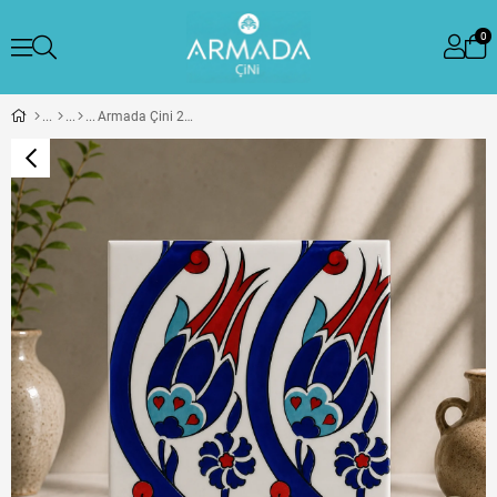
0
Armada Çini 20x20 Cm SP 77 Kütahya Çinisi İznik Lale Desen Çini Karo