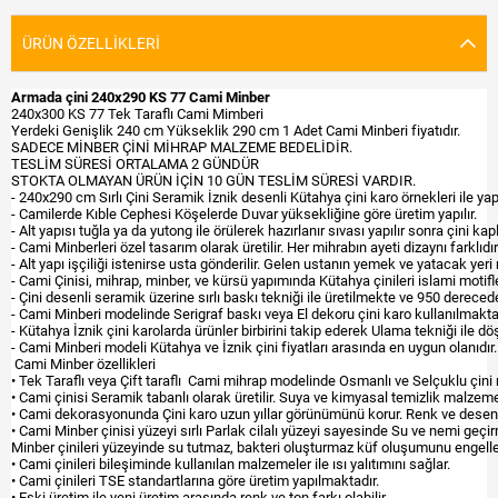
ÜRÜN ÖZELLIKLERI
Armada çini 240x290 KS 77 Cami Minber
240x300 KS 77 Tek Taraflı Cami Mimberi
Yerdeki Genişlik 240 cm Yükseklik 290 cm 1 Adet Cami Minberi fiyatıdır.
SADECE MİNBER ÇİNİ MİHRAP MALZEME BEDELİDİR.
TESLİM SÜRESİ ORTALAMA 2 GÜNDÜR
STOKTA OLMAYAN ÜRÜN İÇİN 10 GÜN TESLİM SÜRESİ VARDIR.
- 240x290 cm Sırlı Çini Seramik İznik desenli Kütahya çini karo örnekleri ile yapı
- Camilerde Kıble Cephesi Köşelerde Duvar yüksekliğine göre üretim yapılır.
- Alt yapısı tuğla ya da yutong ile örülerek hazırlanır sıvası yapılır sonra çini kap
- Cami Minberleri özel tasarım olarak üretilir. Her mihrabın ayeti dizaynı farklıdır
- Alt yapı işçiliği istenirse usta gönderilir. Gelen ustanın yemek ve yatacak yeri 
- Cami Çinisi, mihrap, minber, ve kürsü yapımında Kütahya çinileri islami motifleri
- Çini desenli seramik üzerine sırlı baskı tekniği ile üretilmekte ve 950 dereced
- Cami Minberi modelinde Serigraf baskı veya El dekoru çini karo kullanılmakta
- Kütahya İznik çini karolarda ürünler birbirini takip ederek Ulama tekniği ile d
- Cami Minberi modeli Kütahya ve İznik çini fiyatları arasında en uygun olanıdır
Cami Minber özellikleri
• Tek Taraflı veya Çift taraflı Cami mihrap modelinde Osmanlı ve Selçuklu çini m
• Cami çinisi Seramik tabanlı olarak üretilir. Suya ve kimyasal temizlik malzeme
• Cami dekorasyonunda Çini karo uzun yıllar görünümünü korur. Renk ve dese
• Cami Minber çinisi yüzeyi sırlı Parlak cilalı yüzeyi sayesinde Su ve nemi geçi
Minber çinileri yüzeyinde su tutmaz, bakteri oluşturmaz küf oluşumunu engelle
• Cami çinileri bileşiminde kullanılan malzemeler ile ısı yalıtımını sağlar.
• Cami çinileri TSE standartlarına göre üretim yapılmaktadır.
• Eski üretim ile yeni üretim arasında renk ve ton farkı olabilir