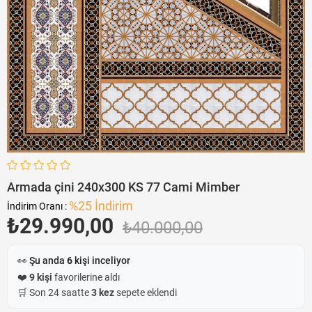
Armada çini 240x300 KS 77 Cami Mimber
%
25
İndirim
İndirim Oranı
:
₺29.990,00
₺40.000,00
👀 Şu anda
6
kişi inceliyor
❤️
9 kişi
favorilerine aldı
🛒 Son 24 saatte
3 kez
sepete eklendi