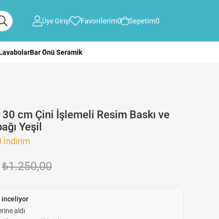
Favorilerim
0
Sepetim
0
Üye Girişi
 Lavabolar
Bar Önü Seramik
 30 cm Çini İşlemeli Resim Baskı ve
bağı Yeşil
0
İndirim
₺1.250,00
 inceliyor
rine aldı