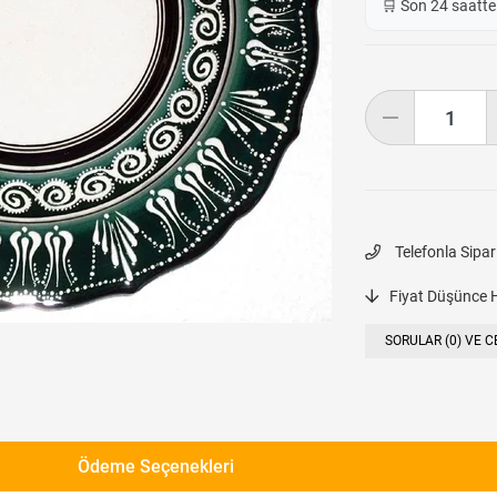
🛒 Son 24 saatt
Telefonla Sipar
Fiyat Düşünce 
SORULAR (0) VE C
Ödeme Seçenekleri