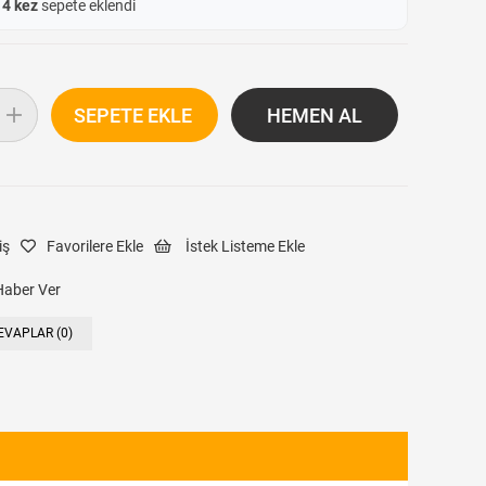
e
4 kez
sepete eklendi
iş
Favorilere Ekle
İstek Listeme Ekle
Haber Ver
EVAPLAR (0)