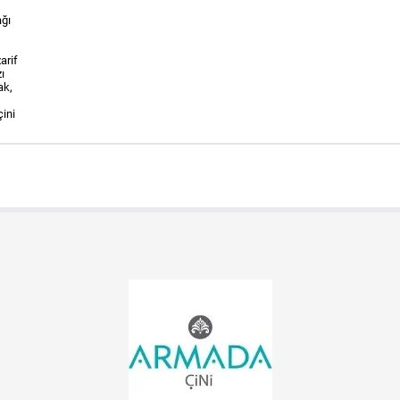
ağı
arif
ı
ak,
çini