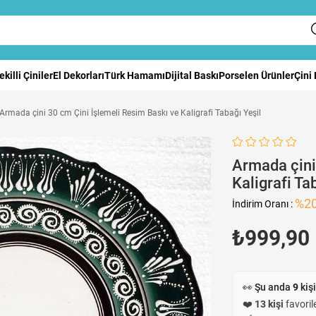
ekilli Çiniler
El Dekorları
Türk Hamamı
Dijital Baskı
Porselen Ürünler
Çini
Armada çini 30 cm Çini İşlemeli Resim Baskı ve Kaligrafi Tabağı Yeşil
Armada çini
Kaligrafi Ta
%
2
İndirim Oranı
:
₺999,90
👀 Şu anda
9
kişi
❤️
13 kişi
favorile