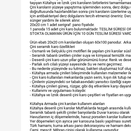
taşıyan Kütahya ve İznik çini karoların birbirlerini tamamlamas
Çini karoların yüzeye yapıştırma işleminden sonra, derz dolgu
doğrultusunda hazırlandıktan sonra çini karoların üzerlerine u
için antibakteriyel derz dolgularını tercih etmenizi öneririz. 
sünger yardımı ile silerek alınır.
20x20 cm 1 adet serigraf pano fiyatıdır.
1 panoda 15 adet çini karo bulunmaktadır. TESLİM SÜRE
STOKTA OLMAYAN ÜRÜN İÇİN 10 GÜN TESLİM SÜRESİ VARD
Ürün ebatı 20x20 cm karolardan oluşan 60x100 panodur. Arka taraf
Çini seramik karo özellikleri
- Osmanlı ve Selçuklu çini motifleri ile yapılan çini karolar sü
- Seramik tabanlı üretilen çiniler suya ve kimyasal temizlik ma
- Desenli çini karo uzun yıllar görünümünü korur. Renk ve de
- Parlak sırlı cilalı yüzeyi sayesinde Su ve nemi geçirmez.
- Bu nedenle yüzeyinde su tutmaz, bakteri oluşturmaz küf olu
- Kütahya armada çinileri bileşiminde kullanılan malzemeler ile 
- Çini karo kullanılan mekanlarda yazın serin, kışın ılık tutup 
- Çinilerin yüzeyindeki sır tabakasındaki yansıtıcı özelliği sa
- Kütahya çinileri güneş, rüzgar, gibi dış etkenlere karşı dayanıkl
- Kullanımı ve uygulaması kolaydır.
- Kütahya ve İznik desenli çini karo çeşitleri ve fiyatları en uyg
Kütahya Armada çini karoları kullanım alanları
Kütahya desenli çini karolar Mutfaklarda tezgah arasında kullan
Seramik tabanlı şekilli çiniler banyolarda Duvar karosu olarak
Havuzlarının iç döşemelerinde, havuz porselen karolar kullanır,
Yer döşemeleri için ayrıca yer karosuna baskı yapılması suretiyl
Türk hamamı, kurna arkası pano dekorasyonu ve hamam dekoru 
Cami, mescit, Mihrap çinisi olarak kullanıma uygundur.