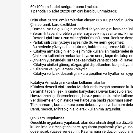
60x100 cm 1 adet serigraf pano fiyatıdır.
1 panoda 15 adet 20x20 cm çini karo bulunmaktadır.
Ürün ebatı 20x20 cm karolardan oluşan 60x100 panodur. Arka taraf
Çini seramik karo özellikleri
- Osmanlı ve Selçuklu çini motifleri ile yapılan çini karolar sü
- Seramik tabanlı üretilen çiniler suya ve kimyasal temizlik ma
- Desenli çini karo uzun yıllar görünümünü korur. Renk ve de
- Parlak sırlı cilalı yüzeyi sayesinde Su ve nemi geçirmez.
- Bu nedenle yüzeyinde su tutmaz, bakteri oluşturmaz küf olu
- Kütahya armada çinileri bileşiminde kullanılan malzemeler ile 
- Çini karo kullanılan mekanlarda yazın serin, kışın ılık tutup 
- Çinilerin yüzeyindeki sır tabakasındaki yansıtıcı özelliği sa
- Kütahya çinileri güneş, rüzgar, gibi dış etkenlere karşı dayanıkl
- Kullanımı ve uygulaması kolaydır.
- Kütahya ve İznik desenli çini karo çeşitleri ve fiyatları en uyg
Kütahya Armada çini karoları kullanım alanları
Kütahya desenli çini karolar Mutfaklarda tezgah arasında kullan
Seramik tabanlı şekilli çiniler banyolarda Duvar karosu olarak
Havuzlarının iç döşemelerinde, havuz porselen karolar kullanır,
Yer döşemeleri için ayrıca yer karosuna baskı yapılması suretiyl
Türk hamamı, kurna arkası pano dekorasyonu ve hamam dekoru 
Cami, mescit, Mihrap çinisi olarak kullanıma uygundur.
Çini karo Uygulaması
Öncelikle uygulama yapılacak alan düz olmalı değil ise düzeltil
kullanılmalıdır. Yapıştırıcı harç uygulama yapılacak yüzeye ince 
döşenecek yüzeye yerleştirilir. Kaymaması ve düz bir uygulama 