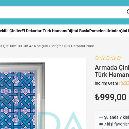
ekilli Çiniler
El Dekorları
Türk Hamamı
Dijital Baskı
Porselen Ürünler
Çini
 Çini 60x100 Cm Ac 6 Selçuklu Serigraf Türk Hamamı Pano
Armada Çini
Türk Hamam
%
3
İndirim Oranı
:
₺999,00
👀 Şu anda
7
kişi
❤️
7 kişi
favoriler