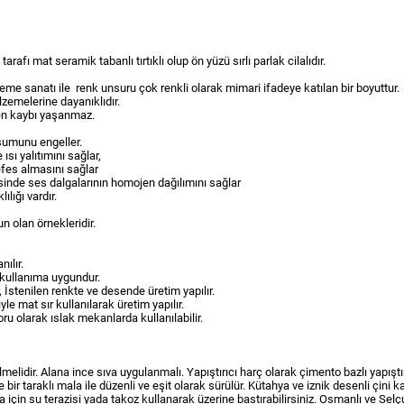
ı mat seramik tabanlı tırtıklı olup ön yüzü sırlı parlak cilalıdır.
sleme sanatı ile renk unsuru çok renkli olarak mimari ifadeye katılan bir boyuttur.
lzemelerine dayanıklıdır.
sen kaybı yaşanmaz.
şumunu engeller.
ısı yalıtımını sağlar,
nefes almasını sağlar
yesinde ses dalgalarının homojen dağılımını sağlar
ılığı vardır.
un olan örnekleridir.
ılır.
 kullanıma uygundur.
 İstenilen renkte ve desende üretim yapılır.
e mat sır kullanılarak üretim yapılır.
olarak ıslak mekanlarda kullanılabilir.
melidir. Alana ince sıva uygulanmalı. Yapıştırıcı harç olarak çimento bazlı yapıştı
bir taraklı mala ile düzenli ve eşit olarak sürülür. Kütahya ve iznik desenli çini k
için su terazisi yada takoz kullanarak üzerine bastırabilirsiniz. Osmanlı ve Selçu