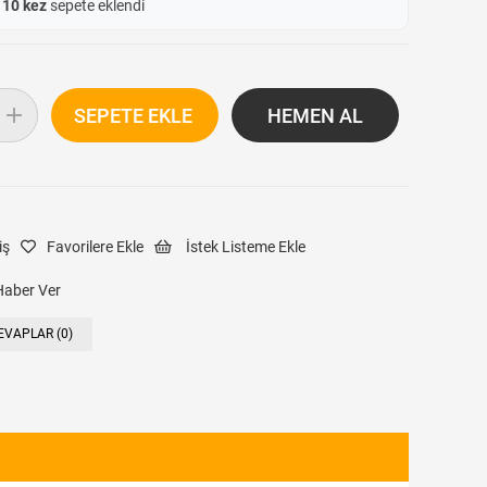
e
10 kez
sepete eklendi
iş
Favorilere Ekle
İstek Listeme Ekle
Haber Ver
EVAPLAR (0)