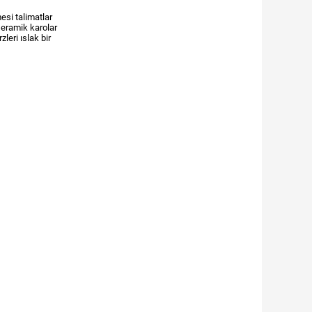
esi talimatlar
seramik karolar
leri ıslak bir