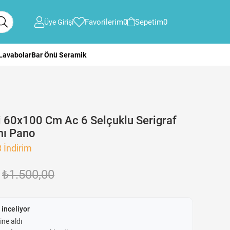
Favorilerim
0
Sepetim
0
Üye Girişi
 Lavabolar
Bar Önü Seramik
 60x100 Cm Ac 6 Selçuklu Serigraf
ı Pano
3
İndirim
₺1.500,00
 inceliyor
ine aldı