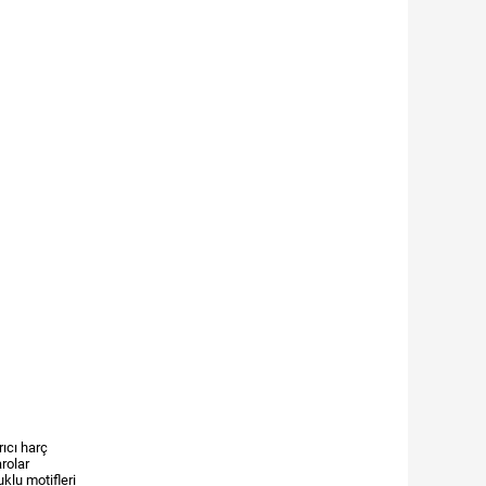
rıcı harç
arolar
klu motifleri