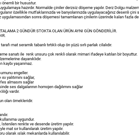
ı önemli bir husustur.
 uygulamaya hazırdır. Normalde çiniler derzsiz döşeme yapılır. Derz Dolgu malzem
ygulanır özellikle mutfaklarınızda ve banyolarınızda uygulayacağınız desenli çini 
Derz uygulamasından sonra döşemesi tamamlanan çinilerin üzerinde kalan fazla derz
Sİ ORTALAMA 2 GÜNDÜR STOKTA OLAN ÜRÜN AYNI GÜN GÖNDERİLİR.
IR.
ı mat seramik tabanlı tırtıklı olup ön yüzü sırlı parlak cilalıdır.
sleme sanatı ile renk unsuru çok renkli olarak mimari ifadeye katılan bir boyuttur.
lzemelerine dayanıklıdır.
sen kaybı yaşanmaz.
şumunu engeller.
ısı yalıtımını sağlar,
nefes almasını sağlar
yesinde ses dalgalarının homojen dağılımını sağlar
ılığı vardır.
un olan örnekleridir.
ılır.
 kullanıma uygundur.
 İstenilen renkte ve desende üretim yapılır.
e mat sır kullanılarak üretim yapılır.
olarak ıslak mekanlarda kullanılabilir.