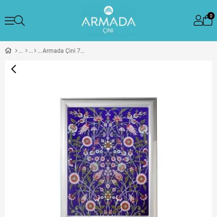
0
Armada Çini 75x99 İznik Desenli Kütahya Çini Pano