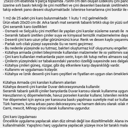
25x33 cm ebatında 9 parça toplamda 75x99 cm den oluşan Eldekoru çini pano f
üzerine sırlı baskı tekniği ile çini motifleri ve çini desenleri basılarak üretilmek
takip ederek pano deseni oluşturmaktadır. İstenirse kenarlarına çini bordür ile ç
1 m2 de 25 adet çini karo bulunmaktadır. 1 kutu 1 m2 gelmektedir.
Ürün ebatı 20x20 cm dir. Arka tarafı mat seramik tabanlı tırtıklı olup ön yüzü sırlı 
Çini seramik karo özellikleri
- Osmanlı ve Selçuklu çini motifleri ile yapılan çini karolar süsleme sanatı ile 
- Seramik tabanlı üretilen çiniler suya ve kimyasal temizlik malzemelerine dayan
- Desenli çini karo uzun yıllar görünümünü korur. Renk ve desen kaybı yaşanm
- Parlak sırlı cilalı yüzeyi sayesinde Su ve nemi geçirmez.
- Bu nedenle yüzeyinde su tutmaz, bakteri oluşturmaz küf oluşumunu engeller.
- Kütahya armada çinileri bileşiminde kullanılan malzemeler ile ısı yalıtımını sağ
- Çini karo kullanılan mekanlarda yazın serin, kışın ılık tutup nefes almasını sa
- Çinilerin yüzeyindeki sır tabakasındaki yansıtıcı özelliği sayesinde ses dalga
- Kütahya çinileri güneş, rüzgar, gibi dış etkenlere karşı dayanıklılığı vardır.
- Kullanımı ve uygulaması kolaydır.
- Kütahya ve İznik desenli çini karo çeşitleri ve fiyatları en uygun olan örneklerid
Kütahya Armada çini karoları kullanım alanları
Kütahya desenli çini karolar Duvar dekorasyonunda kullanılır.
Seramik tabanlı şekilli çiniler banyolarda Duvar karosu olarak kullanıma uygun
Havuzlarının iç döşemelerinde, havuz porselen karolar kullanır, İstenilen renkte
Yer döşemeleri için ayrıca yer karosuna baskı yapılması suretiyle mat sır kullanı
Türk hamamı, kurna arkası pano dekorasyonu ve hamam dekoru olarak ıslak mek
Cami, mescit, Mihrap çinisi olarak kullanıma uygundur.
Çini karo Uygulaması
Öncelikle uygulama yapılacak alan düz olmalı değil ise düzeltilmelidir. Alana inc
kullanılmalıdır. Yapıştırıcı harç uygulama yapılacak yüzeye ince bir taraklı mala 