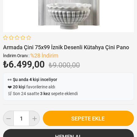
Armada Çini 75x99 İznik Desenli Kütahya Çini Pano
%
28
İndirim
İndirim Oranı
:
₺6.499,00
₺9.000,00
👀 Şu anda
4
kişi inceliyor
❤️
20 kişi
favorilerine aldı
🛒 Son 24 saatte
3 kez
sepete eklendi