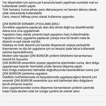
Yer döşemeleri için ayrıca yer karosuna baskı yapılması suretiyle mat sır
kullanılarak üretim yapılır.
Türk hamamı, kurna arkası pano dekorasyonu ve hamam dekoru olarak
ıslak mekanlarda kullanılabilir.
Cami, mescit, Mihrap çinisi olarak kullanıma uygundur.
ÇİNİ BORDÜR SERAMİK UYGULAMA ŞEKLİ
Öncelikle uygulama yapılacak alan düz olmalı değil ise düzeltilmelidir.
Alana ince sıva uygulanmalı.
Yapıştırıcı harç olarak çimento bazlı yapıştırıcı harç kullanılmalıdır.
Yapıştırıcı harç uygulama yapılacak yüzeye ince bir taraklı mala ile
düzenli ve eşit olarak sürülür.
Kütahya ve İznik desenli çini karolar döşenecek yüzeye yerleştirilir.
Kaymaması ve düz bir uygulama için su terazisi yada takoz kullanarak
üzerine bastırabilirsiniz.
Modern izler taşıyan ÇİNİ BORDÜR çinilerin birbirlerini tamamlaması
önemli bir husustur.
ÇİNİ BORDÜR seramikler yüzeye yapıştırma işleminden sonra, derz dolgu
uygulamaya hazırdır. Normalde çiniler derzsiz döşeme yapılır.
Derz Dolgu malzemesi talimatlar doğrultusunda hazırlandıktan sonra çini
ÇİNİ BORDÜR üzerlerine uygulanır.
Özellikle mutfaklarınızda ve banyolarınızda uygulayacağınız desenli çini
seramik ÇİNİ BORDÜR seramikler için anti bakteriyel derz dolgularını
tercih etmenizi öneririz.
Derz uygulamasından sonra döşemesi tamamlanan çinilerin üzerinde
kalan fazla derzleri ıslak bir sünger yardımı ile silerek alınır.