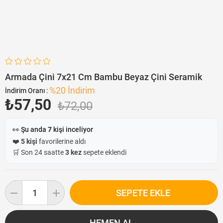
Armada Çini 7x21 Cm Bambu Beyaz Çini Seramik
%
20
İndirim
İndirim Oranı
:
₺57,50
₺72,00
👀 Şu anda
7
kişi inceliyor
❤️
5 kişi
favorilerine aldı
🛒 Son 24 saatte
3 kez
sepete eklendi