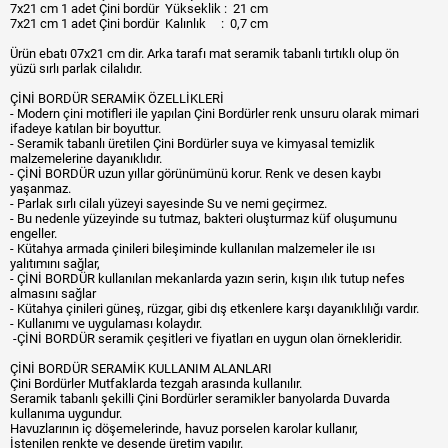
7x21 cm 1 adet Çini bordür Yükseklik : 21 cm
7x21 cm 1 adet Çini bordür Kalınlık : 0,7 cm
Ürün ebatı 07x21 cm dir. Arka tarafı mat seramik tabanlı tırtıklı olup ön
yüzü sırlı parlak cilalıdır.
ÇİNİ BORDÜR SERAMİK ÖZELLİKLERİ
- Modern çini motifleri ile yapılan Çini Bordürler renk unsuru olarak mimari
ifadeye katılan bir boyuttur.
- Seramik tabanlı üretilen Çini Bordürler suya ve kimyasal temizlik
malzemelerine dayanıklıdır.
- ÇİNİ BORDÜR uzun yıllar görünümünü korur. Renk ve desen kaybı
yaşanmaz.
- Parlak sırlı cilalı yüzeyi sayesinde Su ve nemi geçirmez.
- Bu nedenle yüzeyinde su tutmaz, bakteri oluşturmaz küf oluşumunu
engeller.
- Kütahya armada çinileri bileşiminde kullanılan malzemeler ile ısı
yalıtımını sağlar,
- ÇİNİ BORDÜR kullanılan mekanlarda yazın serin, kışın ılık tutup nefes
almasını sağlar
- Kütahya çinileri güneş, rüzgar, gibi dış etkenlere karşı dayanıklılığı vardır.
- Kullanımı ve uygulaması kolaydır.
-ÇİNİ BORDÜR seramik çeşitleri ve fiyatları en uygun olan örnekleridir.
ÇİNİ BORDÜR SERAMİK KULLANIM ALANLARI
Çini Bordürler Mutfaklarda tezgah arasında kullanılır.
Seramik tabanlı şekilli Çini Bordürler seramikler banyolarda Duvarda
kullanıma uygundur.
Havuzlarının iç döşemelerinde, havuz porselen karolar kullanır,
İstenilen renkte ve desende üretim yapılır.