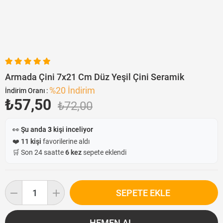
Armada Çini 7x21 Cm Düz Yeşil Çini Seramik
%
20
İndirim
İndirim Oranı
:
₺57,50
₺72,00
👀 Şu anda
3
kişi inceliyor
❤️
11 kişi
favorilerine aldı
🛒 Son 24 saatte
6 kez
sepete eklendi