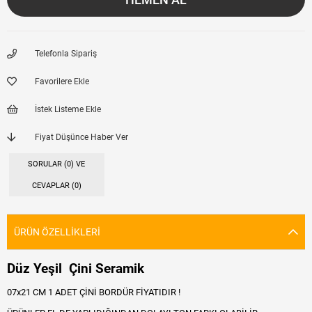
Telefonla Sipariş
Favorilere Ekle
İstek Listeme Ekle
Fiyat Düşünce Haber Ver
SORULAR (0) VE
CEVAPLAR (0)
ÜRÜN ÖZELLIKLERI
Düz Yeşil Çini Seramik
07x21 CM 1 ADET ÇİNİ BORDÜR FİYATIDIR !