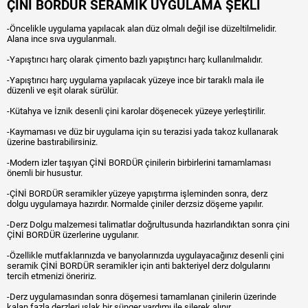
ÇİNİ BORDÜR SERAMİK UYGULAMA ŞEKLİ
-Öncelikle uygulama yapılacak alan düz olmalı değil ise düzeltilmelidir.
Alana ince sıva uygulanmalı.
-Yapıştırıcı harç olarak çimento bazlı yapıştırıcı harç kullanılmalıdır.
-Yapıştırıcı harç uygulama yapılacak yüzeye ince bir taraklı mala ile
düzenli ve eşit olarak sürülür.
-Kütahya ve İznik desenli çini karolar döşenecek yüzeye yerleştirilir.
-Kaymaması ve düz bir uygulama için su terazisi yada takoz kullanarak
üzerine bastırabilirsiniz.
-Modern izler taşıyan ÇİNİ BORDÜR çinilerin birbirlerini tamamlaması
önemli bir husustur.
-ÇİNİ BORDÜR seramikler yüzeye yapıştırma işleminden sonra, derz
dolgu uygulamaya hazırdır. Normalde çiniler derzsiz döşeme yapılır.
-Derz Dolgu malzemesi talimatlar doğrultusunda hazırlandıktan sonra çini
ÇİNİ BORDÜR üzerlerine uygulanır.
-Özellikle mutfaklarınızda ve banyolarınızda uygulayacağınız desenli çini
seramik ÇİNİ BORDÜR seramikler için anti bakteriyel derz dolgularını
tercih etmenizi öneririz.
-Derz uygulamasından sonra döşemesi tamamlanan çinilerin üzerinde
kalan fazla derzleri ıslak bir sünger yardımı ile silerek alınır.