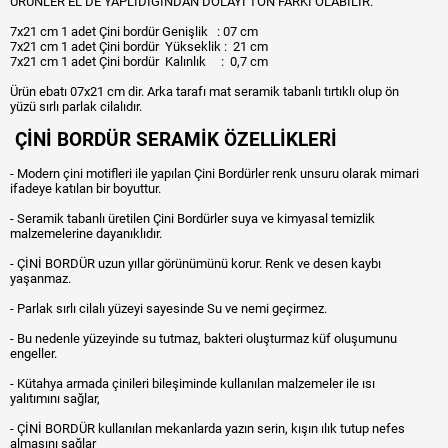
ÜRÜNLER EL DE YAPLIDIĞINDAN DOLAYI TON FARKI OLABİLİR.
7x21 cm 1 adet Çini bordür Genişlik : 07 cm
7x21 cm 1 adet Çini bordür Yükseklik : 21 cm
7x21 cm 1 adet Çini bordür Kalınlık : 0,7 cm
Ürün ebatı 07x21 cm dir. Arka tarafı mat seramik tabanlı tırtıklı olup ön
yüzü sırlı parlak cilalıdır.
ÇİNİ BORDÜR SERAMİK ÖZELLİKLERİ
- Modern çini motifleri ile yapılan Çini Bordürler renk unsuru olarak mimari
ifadeye katılan bir boyuttur.
- Seramik tabanlı üretilen Çini Bordürler suya ve kimyasal temizlik
malzemelerine dayanıklıdır.
- ÇİNİ BORDÜR uzun yıllar görünümünü korur. Renk ve desen kaybı
yaşanmaz.
- Parlak sırlı cilalı yüzeyi sayesinde Su ve nemi geçirmez.
- Bu nedenle yüzeyinde su tutmaz, bakteri oluşturmaz küf oluşumunu
engeller.
- Kütahya armada çinileri bileşiminde kullanılan malzemeler ile ısı
yalıtımını sağlar,
- ÇİNİ BORDÜR kullanılan mekanlarda yazın serin, kışın ılık tutup nefes
almasını sağlar