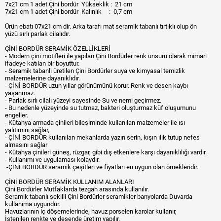
7x21 cm 1 adet Çini bordür Yükseklik : 21 cm
7x21 cm 1 adet Çini bordür Kalınlık : 0,7 cm
Ürün ebatı 07x21 cm dir. Arka tarafı mat seramik tabanlı tırtıklı olup ön
yüzü sırlı parlak cilalıdır.
ÇİNİ BORDÜR SERAMİK ÖZELLİKLERİ
- Modern çini motifleri ile yapılan Çini Bordürler renk unsuru olarak mimari
ifadeye katılan bir boyuttur.
- Seramik tabanlı üretilen Çini Bordürler suya ve kimyasal temizlik
malzemelerine dayanıklıdır.
- ÇİNİ BORDÜR uzun yıllar görünümünü korur. Renk ve desen kaybı
yaşanmaz.
- Parlak sırlı cilalı yüzeyi sayesinde Su ve nemi geçirmez.
- Bu nedenle yüzeyinde su tutmaz, bakteri oluşturmaz küf oluşumunu
engeller.
- Kütahya armada çinileri bileşiminde kullanılan malzemeler ile ısı
yalıtımını sağlar,
- ÇİNİ BORDÜR kullanılan mekanlarda yazın serin, kışın ılık tutup nefes
almasını sağlar
- Kütahya çinileri güneş, rüzgar, gibi dış etkenlere karşı dayanıklılığı vardır.
- Kullanımı ve uygulaması kolaydır.
-ÇİNİ BORDÜR seramik çeşitleri ve fiyatları en uygun olan örnekleridir.
ÇİNİ BORDÜR SERAMİK KULLANIM ALANLARI
Çini Bordürler Mutfaklarda tezgah arasında kullanılır.
Seramik tabanlı şekilli Çini Bordürler seramikler banyolarda Duvarda
kullanıma uygundur.
Havuzlarının iç döşemelerinde, havuz porselen karolar kullanır,
İstenilen renkte ve desende üretim yapılır.