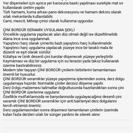
Yer döşemeleri için ayrıca yer karosuna baskı yapılması suretiyle mat sır
kullanılarak üretim yapılır.
Türk hamamı, kurna arkası pano dekorasyonu ve hamam dekoru olarak
ıslak mekanlarda kullanılabilir.
Cami, mescit, Mihrap çinisi olarak kullanıma uygundur.
ÇİNİ BORDÜR SERAMİK UYGULAMA ŞEKLİ
Öncelikle uygulama yapılacak alan düz olmalı değil ise düzeltilmelidir.
Alana ince sıva uygulanmalı.
Yapıştırıcı harç olarak çimento bazlı yapıştırıcı harç kullanılmalıdır.
Yapıştırıcı harç uygulama yapılacak yüzeye ince bir taraklı mala ile
düzenli ve eşit olarak sürülür.
Kütahya ve İznik desenli çini karolar döşenecek yüzeye yerleştirilir.
Kaymaması ve düz bir uygulama için su terazisi yada takoz kullanarak
üzerine bastırabilirsiniz.
Modern izler taşıyan ÇİNİ BORDÜR çinilerin birbirlerini tamamlaması
önemli bir husustur.
ÇİNİ BORDÜR seramikler yüzeye yapıştırma işleminden sonra, derz dolgu
uygulamaya hazırdır. Normalde çiniler derzsiz döşeme yapılır.
Derz Dolgu malzemesi talimatlar doğrultusunda hazırlandıktan sonra çini
ÇİNİ BORDÜR üzerlerine uygulanır.
Özellikle mutfaklarınızda ve banyolarınızda uygulayacağınız desenli çini
seramik ÇİNİ BORDÜR seramikler için anti bakteriyel derz dolgularını
tercih etmenizi öneririz.
Derz uygulamasından sonra döşemesi tamamlanan çinilerin üzerinde
kalan fazla derzleri ıslak bir sünger yardımı ile silerek alınır.