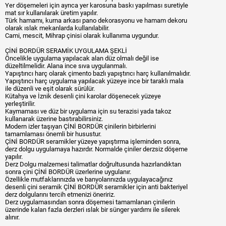
Yer döşemeleri için ayrıca yer karosuna baskı yapılması suretiyle
mat sır kullanılarak üretim yapılır.
Türk hamamı, kurna arkası pano dekorasyonu ve hamam dekoru
olarak ıslak mekanlarda kullanılabilir.
Cami, mescit, Mihrap çinisi olarak kullanıma uygundur.
ÇİNİ BORDÜR SERAMİK UYGULAMA ŞEKLİ
Öncelikle uygulama yapılacak alan düz olmalı değil ise
düzeltilmelidir. Alana ince sıva uygulanmalı.
Yapıştırıcı harç olarak çimento bazlı yapıştırıcı harç kullanılmalıdır.
Yapıştırıcı harç uygulama yapılacak yüzeye ince bir taraklı mala
ile düzenli ve eşit olarak sürülür.
Kütahya ve İznik desenli çini karolar döşenecek yüzeye
yerleştirilir.
Kaymaması ve düz bir uygulama için su terazisi yada takoz
kullanarak üzerine bastırabilirsiniz.
Modern izler taşıyan ÇİNİ BORDÜR çinilerin birbirlerini
tamamlaması önemli bir husustur.
ÇİNİ BORDÜR seramikler yüzeye yapıştırma işleminden sonra,
derz dolgu uygulamaya hazırdır. Normalde çiniler derzsiz döşeme
yapılır.
Derz Dolgu malzemesi talimatlar doğrultusunda hazırlandıktan
sonra çini ÇİNİ BORDÜR üzerlerine uygulanır.
Özellikle mutfaklarınızda ve banyolarınızda uygulayacağınız
desenli çini seramik ÇİNİ BORDÜR seramikler için anti bakteriyel
derz dolgularını tercih etmenizi öneririz.
Derz uygulamasından sonra döşemesi tamamlanan çinilerin
üzerinde kalan fazla derzleri ıslak bir sünger yardımı ile silerek
alınır.