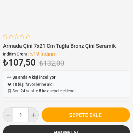
Armada Çini 7x21 Cm Tuğla Bronz Çini Seramik
%
19
İndirim
İndirim Oranı
:
₺107,50
₺132,00
👀 Şu anda
4
kişi inceliyor
❤️
10 kişi
favorilerine aldı
🛒 Son 24 saatte
5 kez
sepete eklendi