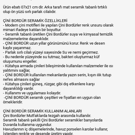
Ürün ebatı 07x21 cm dir. Arka tarafı mat seramik tabanlı tırtıklı
olup ön yüzü sırlı parlak cilalıdır.
ÇİNİ BORDÜR SERAMİK ÖZELLİKLERİ
- Modern çini motifleri ile yapılan Çini Bordürler renk unsuru olarak
mimari ifadeye katılan bir boyuttur.
- Seramik tabanlı üretilen Çini Bordürler suya ve kimyasal temizlik
malzemelerine dayanıklıdır.
- ÇİNİ BORDÜR uzun yıllar görünümünü korur. Renk ve desen
kaybı yaşanmaz.
- Parlak sırlı cilalı yüzeyi sayesinde Su ve nemi geçirmez.
- Bu nedenle yüzeyinde su tutmaz, bakteri oluşturmaz küf
oluşumunu engeller.
- Kütahya armada çinileri bileşiminde kullanılan malzemeler ile ısı
yalıtımını sağlar,
- ÇİNİ BORDÜR kullanılan mekanlarda yazın serin, kışın ılık tutup
nefes almasını sağlar
- Kütahya çinileri güneş, rüzgar, gibi dış etkenlere karşı
dayanıklılığı vardır.
- Kullanımı ve uygulaması kolaydır.
-ÇİNİ BORDÜR seramik çeşitleri ve fiyatları en uygun olan
örnekleridir.
ÇİNİ BORDÜR SERAMİK KULLANIM ALANLARI
Çini Bordürler Mutfaklarda tezgah arasında kullanılır.
Seramik tabanlı şekilli Çini Bordürler seramikler banyolarda
Duvarda kullanıma uygundur.
Havuzlarının iç döşemelerinde, havuz porselen karolar kullanır,
İstenilen renkte ve desende üretim yapılır.