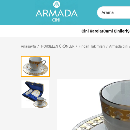
Çini Karolar
Cami Çinileri
Ş
Anasayfa
PORSELEN ÜRÜNLER
Fincan Takımları
Armada cini A