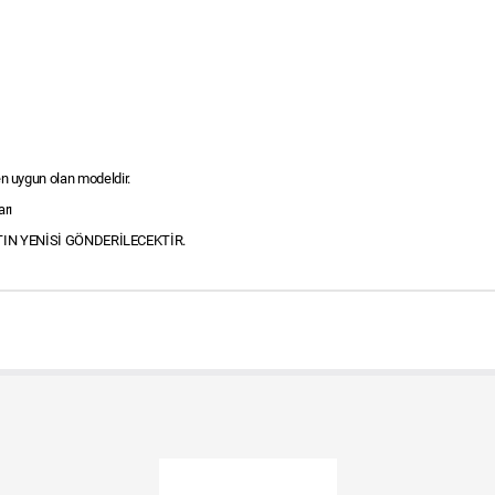
en uygun olan modeldir.
arı
IN YENİSİ GÖNDERİLECEKTİR.