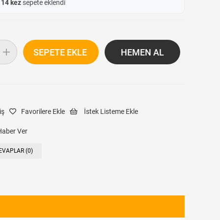
e
14 kez
sepete eklendi
iş
Favorilere Ekle
İstek Listeme Ekle
Haber Ver
EVAPLAR (0)