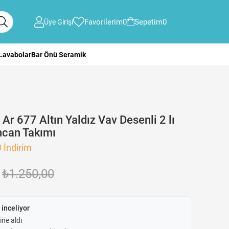
Favorilerim
0
Sepetim
0
Üye Girişi
 Lavabolar
Bar Önü Seramik
Ar 677 Altın Yaldız Vav Desenli 2 lı
ncan Takımı
0
İndirim
₺1.250,00
 inceliyor
ine aldı