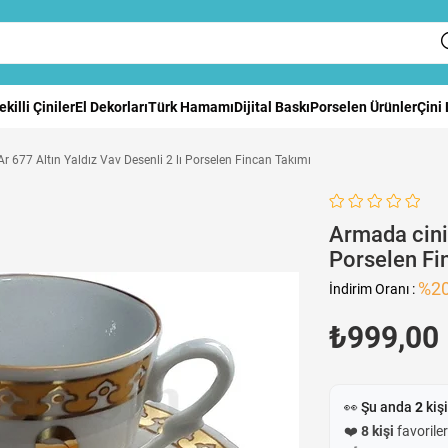
ekilli Çiniler
El Dekorları
Türk Hamamı
Dijital Baskı
Porselen Ürünler
Çini
r 677 Altın Yaldız Vav Desenli 2 lı Porselen Fincan Takımı
Armada cini 
Porselen Fi
%
2
İndirim Oranı
:
₺999,00
👀 Şu anda
2
kişi
❤️
8 kişi
favoriler