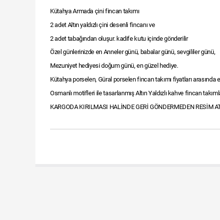
Kütahya Armada çini fincan takımı
2 adet Altın yaldızlı çini desenli fincanı ve
2 adet tabağından oluşur. kadife kutu içinde gönderilir
Özel günlerinizde en Anneler günü, babalar günü, sevgililer günü,
Mezuniyet hediyesi doğum günü, en güzel hediye.
Kütahya porselen, Güral porselen fincan takımı fiyatları arasında 
Osmanlı motifleri ile tasarlanmış Altın Yaldızlı kahve fincan takıml
KARGODA KIRILMASI HALİNDE GERİ GÖNDERMEDEN RESİM AT