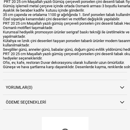
PRT 20 25 cm Maşallah yazılı Gümüş çerçeveli porselen çini desenli tabak fiya
Gümüş işlemeli metal çerçeve içinde ortada Osmanlı arması 3 boyutlu kenarlarda
Ayaklık ile beraber kadife kutusu içinde gönderilir.
35 cm çapında ve ortalama 1100 gr ağırlığında 1. Sınıf porselen tabak kullanılm
Özel siparişle kenarındaki çini desenleri ve motifleri değişiklik yapılabilir.
PRT 20 25 cm Maşallah yazılı gümüş çerçeveli porselen çini desenli tabak Hedi
Osmanlı motifleri taşımaktadır.
Kurumsal hediyelik promosyon ürünler serigraf baskı tekniği ile üretilmekte ve 
yapılmaktadır.
Kütahya ve İznik çini desenleri taşıyan porselen tabanlı ürünler modern tasarı
kullanılmaktadır.
Sevgililer günü, anneler günü, babalar günü, doğum günü evlilik yıldönümü hediy
PRT 20 25 cm Maşallah yazılı gümüş çerçeveli porselen çini desenli tabak okul m
hediyeler seçenekleridir.
Ofis, ev, kafe, restoran Duvar dekorasyonu olarak kullanılır uzun ömürlüdür.
Güneşe ve hava şartlarına karşı dayanıklıdır. Desenlerde kayma, renklerde so
YORUMLAR
(0)
ÖDEME SEÇENEKLERI