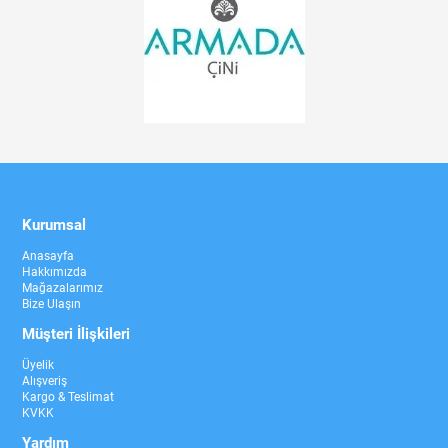
Kurumsal
Anasayfa
Hakkımızda
Mağazalarımız
Bize Ulaşın
Müşteri İlişkileri
Üyelik
Alışveriş
Kargo & Teslimat
KVKK
Yardım