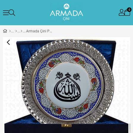
0
Armada Çini PRT 20 25 Cm Mavi Altın Yaldızlı masallah yazılı Çini Desenli Gümüş Çerçeveli Porselen Tabak