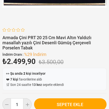
Armada Çini PRT 20 25 Cm Mavi Altın Yaldızlı
masallah yazılı Çini Desenli Gümüş Çerçeveli
Porselen Tabak
%
29
İndirim
İndirim Oranı
:
₺2.499,90
₺3.500,00
👀 Şu anda
2
kişi inceliyor
❤️
7 kişi
favorilerine aldı
🛒 Son 24 saatte
13 kez
sepete eklendi