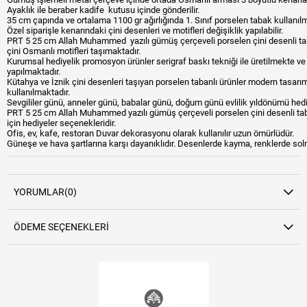
Ayaklık ile beraber kadife kutusu içinde gönderilir.
35 cm çapında ve ortalama 1100 gr ağırlığında 1. Sınıf porselen tabak kullanılm
Özel siparişle kenarındaki çini desenleri ve motifleri değişiklik yapılabilir.
PRT 5 25 cm Allah Muhammed yazılı gümüş çerçeveli porselen çini desenli tab
çini Osmanlı motifleri taşımaktadır.
Kurumsal hediyelik promosyon ürünler serigraf baskı tekniği ile üretilmekte ve 
yapılmaktadır.
Kütahya ve İznik çini desenleri taşıyan porselen tabanlı ürünler modern tasarı
kullanılmaktadır.
Sevgililer günü, anneler günü, babalar günü, doğum günü evlilik yıldönümü hediy
PRT 5 25 cm Allah Muhammed yazılı gümüş çerçeveli porselen çini desenli tabak 
için hediyeler seçenekleridir.
Ofis, ev, kafe, restoran Duvar dekorasyonu olarak kullanılır uzun ömürlüdür.
Güneşe ve hava şartlarına karşı dayanıklıdır. Desenlerde kayma, renklerde so
YORUMLAR
(0)
ÖDEME SEÇENEKLERI