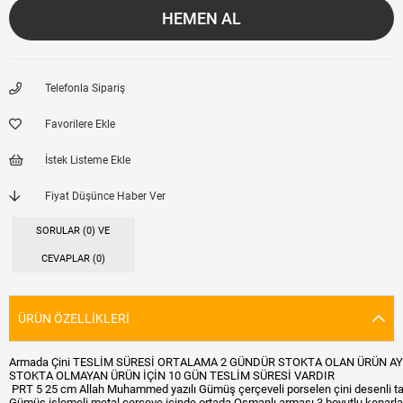
Telefonla Sipariş
Favorilere Ekle
İstek Listeme Ekle
Fiyat Düşünce Haber Ver
SORULAR (0) VE
CEVAPLAR (0)
ÜRÜN ÖZELLIKLERI
Armada Çini TESLİM SÜRESİ ORTALAMA 2 GÜNDÜR STOKTA OLAN ÜRÜN AY
STOKTA OLMAYAN ÜRÜN İÇİN 10 GÜN TESLİM SÜRESİ VARDIR
PRT 5 25 cm Allah Muhammed yazılı Gümüş çerçeveli porselen çini desenli taba
Gümüş işlemeli metal çerçeve içinde ortada Osmanlı arması 3 boyutlu kenarlarda