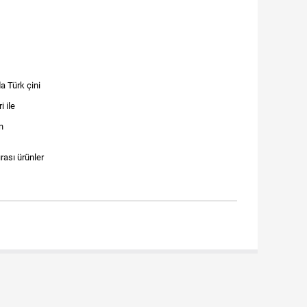
a Türk çini
i ile
n
ırası ürünler