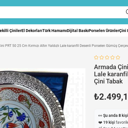
ekilli Çiniler
El Dekorları
Türk Hamamı
Dijital Baskı
Porselen Ürünler
Çini
ni PRT 50 25 Cm Kırmızı Altın Yaldızlı Lale karanfil Desenli Porselen Gümüş Çerçev
Armada Çini
Lale karanf
Çini Tabak
₺2.499,
👀 Şu anda
8
kişi
❤️
19 kişi
favorile