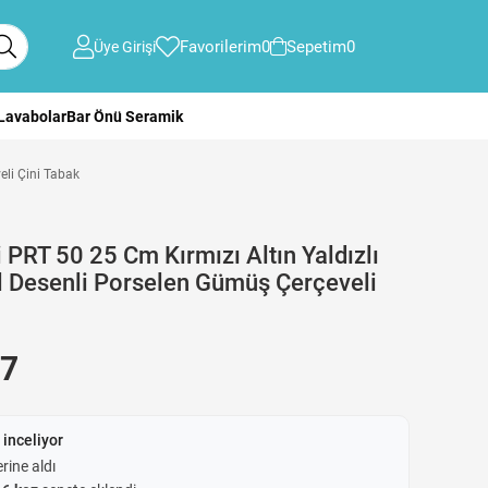
Favorilerim
0
Sepetim
0
Üye Girişi
 Lavabolar
Bar Önü Seramik
eli Çini Tabak
 PRT 50 25 Cm Kırmızı Altın Yaldızlı
il Desenli Porselen Gümüş Çerçeveli
17
 inceliyor
rine aldı