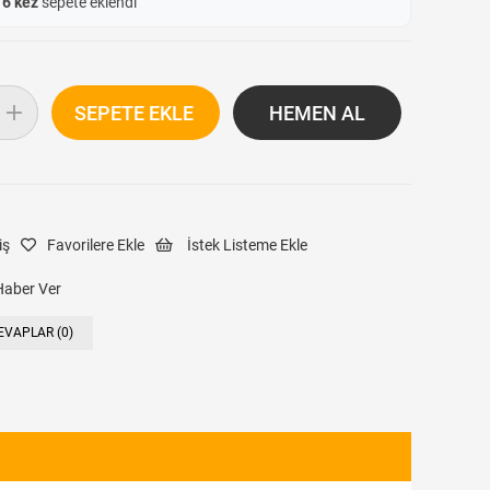
e
6 kez
sepete eklendi
iş
Favorilere Ekle
İstek Listeme Ekle
Haber Ver
EVAPLAR (0)