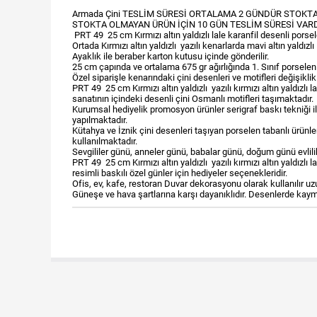
Armada Çini TESLİM SÜRESİ ORTALAMA 2 GÜNDÜR STOKTA
STOKTA OLMAYAN ÜRÜN İÇİN 10 GÜN TESLİM SÜRESİ VAR
PRT 49 25 cm Kırmızı altın yaldızlı lale karanfil desenli porsele
Ortada Kırmızı altın yaldızlı yazılı kenarlarda mavi altın yaldızl
Ayaklık ile beraber karton kutusu içinde gönderilir.
25 cm çapında ve ortalama 675 gr ağırlığında 1. Sınıf porselen
Özel siparişle kenarındaki çini desenleri ve motifleri değişiklik 
PRT 49 25 cm Kırmızı altın yaldızlı yazılı kırmızı altın yaldızl
sanatının içindeki desenli çini Osmanlı motifleri taşımaktadır.
Kurumsal hediyelik promosyon ürünler serigraf baskı tekniği ile
yapılmaktadır.
Kütahya ve İznik çini desenleri taşıyan porselen tabanlı ürün
kullanılmaktadır.
Sevgililer günü, anneler günü, babalar günü, doğum günü evlili
PRT 49 25 cm Kırmızı altın yaldızlı yazılı kırmızı altın yaldızlı
resimli baskılı özel günler için hediyeler seçenekleridir.
Ofis, ev, kafe, restoran Duvar dekorasyonu olarak kullanılır u
Güneşe ve hava şartlarına karşı dayanıklıdır. Desenlerde kay