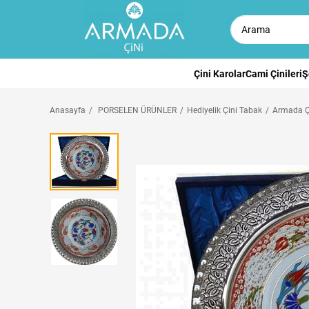
Çini Karolar
Cami Çinileri
Ş
Anasayfa
PORSELEN ÜRÜNLER
Hediyelik Çini Tabak
Armada Çi