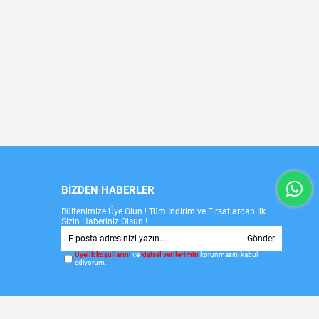
BİZDEN HABERLER
Bültenimize Üye Olun ! Tüm İndirim ve Fırsatlardan İlk
Sizin Haberiniz Olsun !
Gönder
Üyelik koşullarını
ve
kişisel verilerimin
korunmasını kabul
ediyorum.