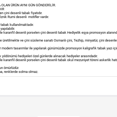
 OLAN ÜRÜN AYNI GÜN GÖNDERİLİR.
DIR
n çini desenli tabak fiyatıdır.
ı İznik Rumi desenli motifler vardır.
 tabak kullanılmaktadır.
yapılabilir.
ı lale karanfil desenli porselen çini desenli tabak Hediyelik eşya promosyon alanınd
 üretilmekte ve çini süsleme sanatı Osmanlı çini, Tezhip, minyatür, çini desenler
ler modern tasarımlar ile yapılarak günümüzde promosyon kaligrafik tabak yazı içi
k yıldönümü hediyeleri özel günlerde alınacak hediyeler arasındadır.
 lale karanfil desenli porselen çini desenli tabak okul mezuniyet töreni askerlik hat
zun ömürlüdür.
ma, renklerde solma olmaz.