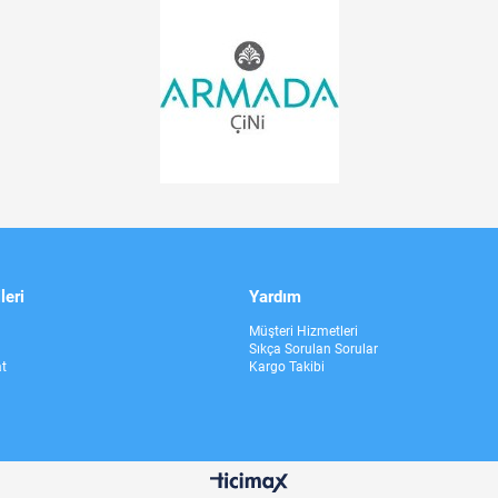
leri
Yardım
Müşteri Hizmetleri
Sıkça Sorulan Sorular
at
Kargo Takibi