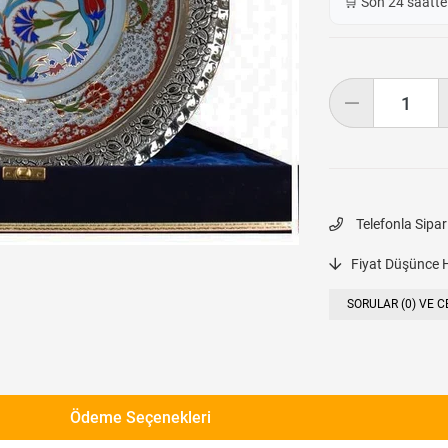
🛒 Son 24 saatt
Telefonla Sipar
Fiyat Düşünce 
SORULAR (0) VE C
Ödeme Seçenekleri