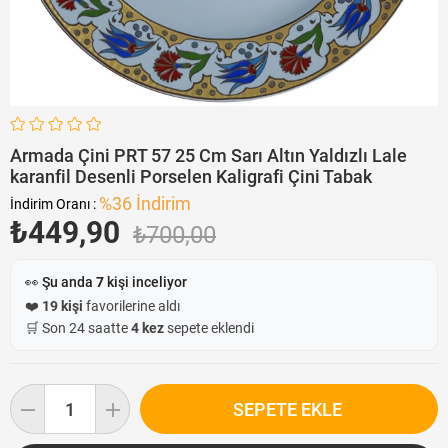
Armada Çini PRT 57 25 Cm Sarı Altın Yaldızlı Lale
karanfil Desenli Porselen Kaligrafi Çini Tabak
%
36
İndirim
İndirim Oranı
:
₺449,90
₺700,00
👀 Şu anda
7
kişi inceliyor
❤️
19 kişi
favorilerine aldı
🛒 Son 24 saatte
4 kez
sepete eklendi