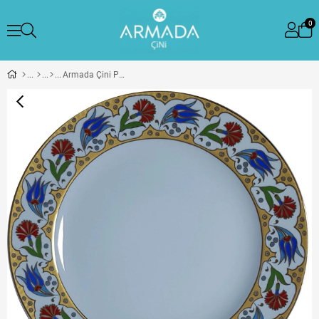
0
Armada Çini PRT 57 25 Cm Sarı Altın Yaldızlı Lale karanfil Desenli Porselen Kaligrafi Çini Tabak