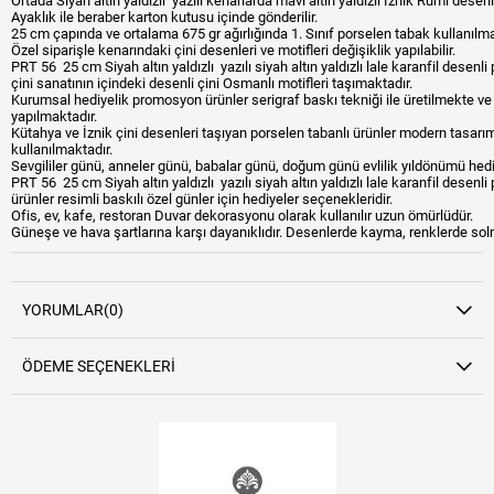
Ortada Siyah altın yaldızlı yazılı kenarlarda mavi altın yaldızlı İznik Rumi desenli
Ayaklık ile beraber karton kutusu içinde gönderilir.
25 cm çapında ve ortalama 675 gr ağırlığında 1. Sınıf porselen tabak kullanılma
Özel siparişle kenarındaki çini desenleri ve motifleri değişiklik yapılabilir.
PRT 56 25 cm Siyah altın yaldızlı yazılı siyah altın yaldızlı lale karanfil desen
çini sanatının içindeki desenli çini Osmanlı motifleri taşımaktadır.
Kurumsal hediyelik promosyon ürünler serigraf baskı tekniği ile üretilmekte ve 
yapılmaktadır.
Kütahya ve İznik çini desenleri taşıyan porselen tabanlı ürünler modern tasarı
kullanılmaktadır.
Sevgililer günü, anneler günü, babalar günü, doğum günü evlilik yıldönümü hediy
PRT 56 25 cm Siyah altın yaldızlı yazılı siyah altın yaldızlı lale karanfil desenl
ürünler resimli baskılı özel günler için hediyeler seçenekleridir.
Ofis, ev, kafe, restoran Duvar dekorasyonu olarak kullanılır uzun ömürlüdür.
Güneşe ve hava şartlarına karşı dayanıklıdır. Desenlerde kayma, renklerde so
YORUMLAR
(0)
ÖDEME SEÇENEKLERI