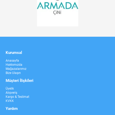
Kurumsal
Anasayfa
Hakkımızda
Mağazalarımız
Bize Ulaşın
Müşteri İlişkileri
Üyelik
Alışveriş
Kargo & Teslimat
KVKK
Yardım