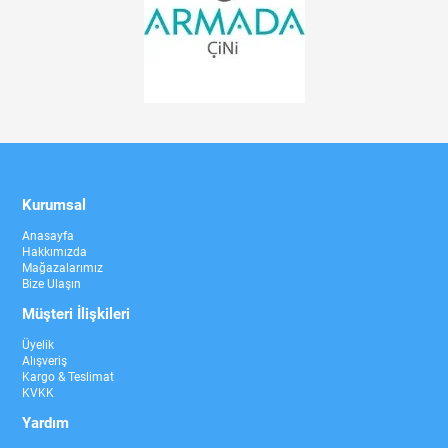
Kurumsal
Anasayfa
Hakkımızda
Mağazalarımız
Bize Ulaşın
Müşteri İlişkileri
Üyelik
Alışveriş
Kargo & Teslimat
KVKK
Yardım