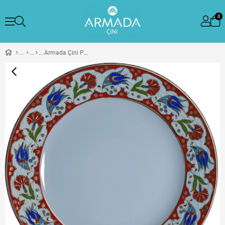
0
Armada Çini PRT 58 25 Cm Kırmızı Altın Yaldızlı Lale karanfil Desenli Porselen Kaligrafi Çini Tabak