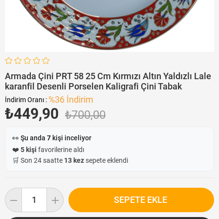
Armada Çini PRT 58 25 Cm Kırmızı Altın Yaldızlı Lale
karanfil Desenli Porselen Kaligrafi Çini Tabak
%
36
İndirim
İndirim Oranı
:
₺449,90
₺700,00
👀 Şu anda
7
kişi inceliyor
❤️
5 kişi
favorilerine aldı
🛒 Son 24 saatte
13 kez
sepete eklendi