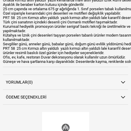
Ortada Kırmızı altın yaldızlı yazılı kenarlarda mavi altın yaldızlı İznik Rumi desen
Ayaklık ile beraber karton kutusu içinde gönderilir.
25 cm çapında ve ortalama 675 gr ağırlığında 1. Sınıf porselen tabak kullanılma
Özel siparişle kenarındaki çini desenleri ve motifleri değişiklik yapılabilir.
PRT 58 25 cm Kırmızı altın yaldızlı yazılı kırmızı altın yaldızlı lale karanfil d
Türk çini sanatının içindeki desenli çini Osmanlı motifleri taşımaktadır.
Kurumsal hediyelik promosyon ürünler serigraf baskı tekniği ile üretilmekte ve 
yapılmaktadır.
Kütahya ve İznik çini desenleri taşıyan porselen tabanlı ürünler modern tasarı
kullanılmaktadır.
Sevgililer günü, anneler günü, babalar günü, doğum günü evlilik yıldönümü hediy
PRT 58 25 cm Kırmızı altın yaldızlı yazılı kırmızı altın yaldızlı lale karanfil des
ürünler resimli baskılı özel günler için hediyeler seçenekleridir.
Ofis, ev, kafe, restoran Duvar dekorasyonu olarak kullanılır uzun ömürlüdür.
Güneşe ve hava şartlarına karşı dayanıklıdır. Desenlerde kayma, renklerde so
YORUMLAR
(0)
ÖDEME SEÇENEKLERI